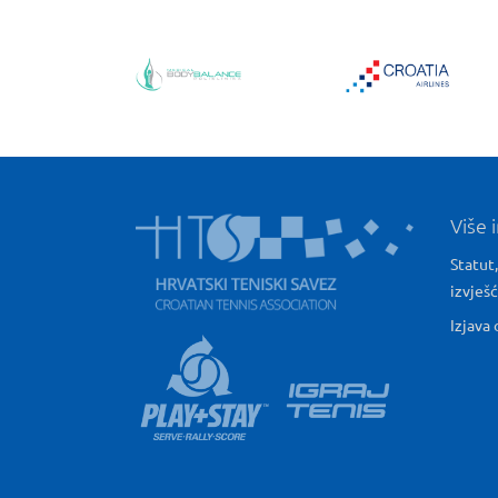
Više 
Statut,
izvješ
Izjava 