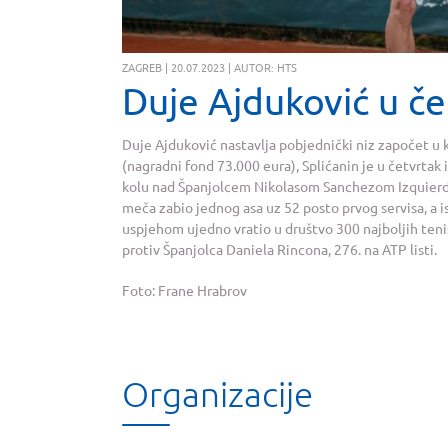
ZAGREB | 20.07.2023 | AUTOR: HTS
Duje Ajduković u če
Duje Ajduković nastavlja pobjednički niz započet u
(nagradni fond 73.000 eura), Splićanin je u četvrtak
kolu nad Španjolcem Nikolasom Sanchezom Izquierdom 
meča zabio jednog asa uz 52 posto prvog servisa, a is
uspjehom ujedno vratio u društvo 300 najboljih tenis
protiv Španjolca Daniela Rincona, 276. na ATP listi.
Foto: Frane Hrabrov
Organizacije