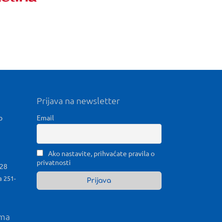
Prijava na newsletter
b
Email
Ako nastavite, prihvaćate pravila o
privatnosti
028
a 251-
ama