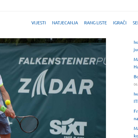
VIJESTI
NATJECANJA
RANG LISTE
IGRAČI
SE
Iv
ju
Ma
H
Bo
06
Iv
IT
Fr
na
Ma
ko