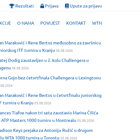
Rezultati
Prijava
Upute za prijavu
KCIJE
O NAMA
POVIJEST
KONTAKT
WTN
an Maraković i Rene Bertos međusobno za završnicu
niorskog ITF turnira u Kranju
06.08.2026
tej Dodig zaustavljen u 2. kolu Challengera u
agenu
06.08.2026
rna Gojo bez četvrtfinala Challengera u Lexingtonu
.08.2026
an Maraković i Rene Bertos u četvrtfinalu juniorskog
F turnira u Kranju
05.08.2026
ances Tiafoe nakon tri seta zaustavio Marina Čilića
 ATP Masters 1000 turniru u Montrealu
05.08.2026
dison Keys prejaka za Antoniju Ružić u drugom
lu WTA 1000 turnira u Torontu
05.08.2026