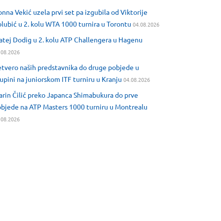
nna Vekić uzela prvi set pa izgubila od Viktorije
lubić u 2. kolu WTA 1000 turnira u Torontu
04.08.2026
tej Dodig u 2. kolu ATP Challengera u Hagenu
.08.2026
tvero naših predstavnika do druge pobjede u
upini na juniorskom ITF turniru u Kranju
04.08.2026
rin Čilić preko Japanca Shimabukura do prve
bjede na ATP Masters 1000 turniru u Montrealu
.08.2026