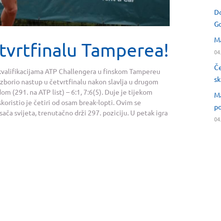
Do
Go
Ma
tvrtfinalu Tamperea!
04
Če
 kvalifikacijama ATP Challengera u finskom Tampereu
sk
 izborio nastup u četvrtfinalu nakon slavlja u drugom
(291. na ATP list) – 6:1, 7:6(5). Duje je tijekom
Ma
koristio je četiri od osam break-lopti. Ovim se
po
ača svijeta, trenutačno drži 297. poziciju. U petak igra
04