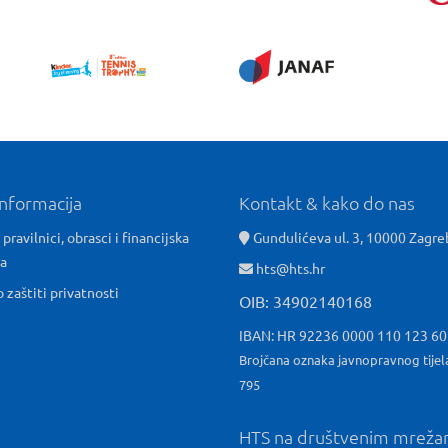
informacija
Kontakt & kako do nas
 pravilnici, obrasci i financijska
Gundulićeva ul. 3, 10000 Zagre
ća
hts@hts.hr
o zaštiti privatnosti
OIB: 34902140168
IBAN: HR 92236 0000 110 123 6
Brojčana oznaka javnopravnog tijel
795
HTS na društvenim mrež