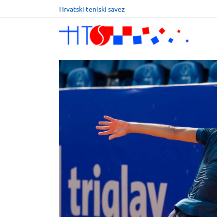
Hrvatski teniski savez