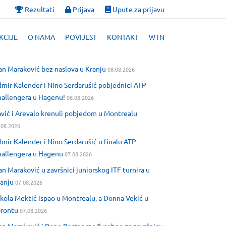
Rezultati
Prijava
Upute za prijavu
KCIJE
O NAMA
POVIJEST
KONTAKT
WTN
an Maraković bez naslova u Kranju
08.08.2026
mir Kalender i Nino Serdarušić pobjednici ATP
allengera u Hagenu!
08.08.2026
vić i Arevalo krenuli pobjedom u Montrealu
.08.2026
mir Kalender i Nino Serdarušić u finalu ATP
allengera u Hagenu
07.08.2026
an Maraković u završnici juniorskog ITF turnira u
anju
07.08.2026
kola Mektić ispao u Montrealu, a Donna Vekić u
orontu
07.08.2026