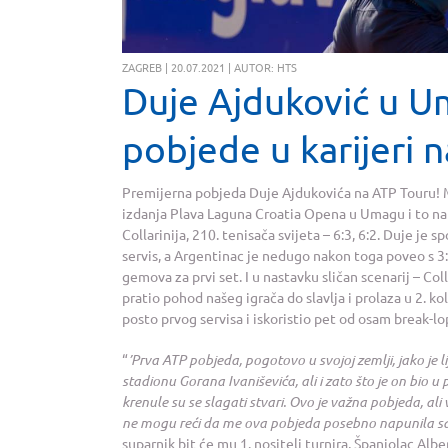
ZAGREB | 20.07.2021 | AUTOR: HTS
Duje Ajduković u U
pobjede u karijeri 
Premijerna pobjeda Duje Ajdukovića na ATP Touru! Ml
izdanja Plava Laguna Croatia Opena u Umagu i to na
Collarinija, 210. tenisača svijeta – 6:3, 6:2. Duje j
servis, a Argentinac je nedugo nakon toga poveo s 3
gemova za prvi set. I u nastavku sličan scenarij – Co
pratio pohod našeg igrača do slavlja i prolaza u 2. k
posto prvog servisa i iskoristio pet od osam break-lop
“
’Prva ATP pobjeda, pogotovo u svojoj zemlji, jako je 
stadionu Gorana Ivaniševića, ali i zato što je on bio u
krenule su se slagati stvari. Ovo je važna pobjeda, al
ne mogu reći da me ova pobjeda posebno napunila 
suparnik bit će mu 1. nositelj turnira, Španjolac Albe