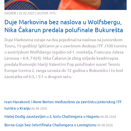
ZAGREB | 25.02.2023 | AUTOR: HTS
Duje Markovina bez naslova u Wolfsbergu,
Nika Čakarun predala polufinale Bukurešta
Duje Markovina ostaje na dva pojedinačna naslova na juniorskom
Touru, 15-godišnji Splićanin je u završnom dvoboju ITF J100 turnira
u austrijskom Wolfsbergu izgubio od 1. nositelja, Francuza Julesa
Lerouxa – 6:4, 7:6(4). Nika Čakarun je zbog ozljede kvadricepsa
predala Rumunjki Mariji Valentini Pop polufinalni susret Tennis
Europe turnira 2. ranga uzrasta do 12 godina u Bukureštu i to kod
zaostatka od 6:3, i 5:1 u drugom setu.
Ivan Maraković i Rene Bertos međusobno za završnicu juniorskog ITF
turnira u Kranju
06.08.2026
Matej Dodig zaustavljen u 2. kolu Challengera u Hagenu
06.08.2026
Borna Gojo bez četvrtfinala Challengera u Lexingtonu
06.08.2026