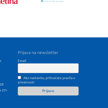
Prijava na newsletter
b
Email
Ako nastavite, prihvaćate pravila o
privatnosti
028
a 251-