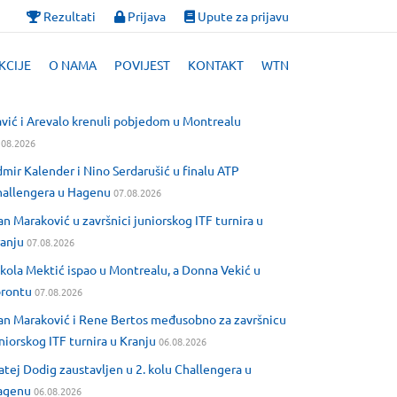
Rezultati
Prijava
Upute za prijavu
KCIJE
O NAMA
POVIJEST
KONTAKT
WTN
vić i Arevalo krenuli pobjedom u Montrealu
.08.2026
mir Kalender i Nino Serdarušić u finalu ATP
allengera u Hagenu
07.08.2026
an Maraković u završnici juniorskog ITF turnira u
anju
07.08.2026
kola Mektić ispao u Montrealu, a Donna Vekić u
orontu
07.08.2026
an Maraković i Rene Bertos međusobno za završnicu
niorskog ITF turnira u Kranju
06.08.2026
tej Dodig zaustavljen u 2. kolu Challengera u
agenu
06.08.2026