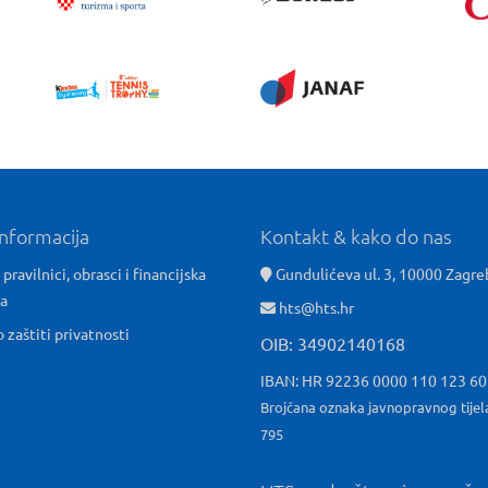
informacija
Kontakt & kako do nas
 pravilnici, obrasci i financijska
Gundulićeva ul. 3, 10000 Zagre
ća
hts@hts.hr
o zaštiti privatnosti
OIB: 34902140168
IBAN: HR 92236 0000 110 123 6
Brojčana oznaka javnopravnog tijel
795