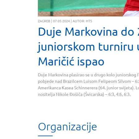
ZAGREB | 07.05.2024 | AUTOR: HTS
Duje Markovina do 2
juniorskom turniru u
Maričić ispao
Duje Markovina plasirao se u drugo kolo juniorskog 
pobjede nad Brazilcem Luisom Felipeom Silvom – 6:2,
Amerikanca Kasea Schinnerera (64. junior svijeta). Lo
nositelja Nikole Đošića (Švicarska) – 6:3, 4:6, 6:3.
Organizacije