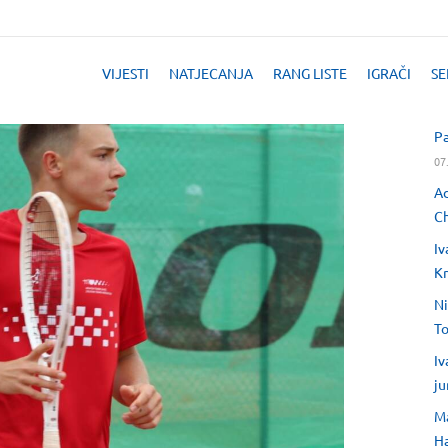
VIJESTI
NATJECANJA
RANG LISTE
IGRAČI
SE
Pa
07
Ad
Ch
Iv
Kr
Ni
T
Iv
ju
Ma
H