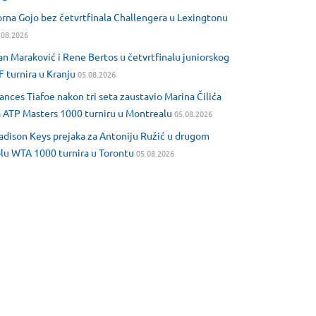
rna Gojo bez četvrtfinala Challengera u Lexingtonu
.08.2026
an Maraković i Rene Bertos u četvrtfinalu juniorskog
F turnira u Kranju
05.08.2026
ances Tiafoe nakon tri seta zaustavio Marina Čilića
 ATP Masters 1000 turniru u Montrealu
05.08.2026
dison Keys prejaka za Antoniju Ružić u drugom
lu WTA 1000 turnira u Torontu
05.08.2026