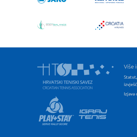
Više 
Statut,
izvješ
Izjava 