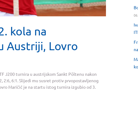
Bo
06
Iv
. kola na
IT
 Austriji, Lovro
Fr
na
Ma
ko
ITF J200 turnira u austrijskom Sankt Pöltenu nakon
 2:6, 6:1. Slijedi mu susret protiv prvopostavljenog
vro Maričić je na startu istog turnira izgubio od 3.