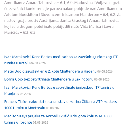
Amerikanca Amara Tahirovica – 6:1, 6:0. Markovina i Voljavec igrat
će završnici konkurencije parova nakon pobjede nad Amerikancem
Arielom Bouskilom i Slovencem Tristanom Flanderom – 6:4, 6:2. Za
naslov igraju protiv Austrijanca Janisa Graskog i Amara Tahirovica
koji su u drugom polufinalu pobijedili naše Vida Marića i Lovru
Maričića – 6:3, 6:3.
Ivan Maraković i Rene Bertos međusobno za završnicu juniorskog ITF
turnira u Kranju
06.08.2026
Matej Dodig zaustavljen u 2. kolu Challengera u Hagenu
06.08.2026
Borna Gojo bez četvrtfinala Challengera u Lexingtonu
06.08.2026
Ivan Maraković i Rene Bertos u četvrtfinalu juniorskog ITF turnira u
Kranju
05.08.2026
Frances Tiafoe nakon tri seta zaustavio Marina Čilića na ATP Masters
1000 turniru u Montrealu
05.08.2026
Madison Keys prejaka za Antoniju Ružić u drugom kolu WTA 1000
turnira u Torontu
05.08.2026