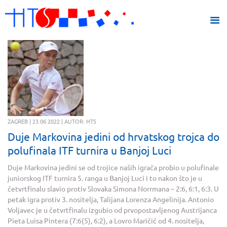
ZAGREB | 23.06.2022 | AUTOR: HTS
Duje Markovina jedini od hrvatskog trojca do
polufinala ITF turnira u Banjoj Luci
Duje Markovina jedini se od trojice naših igrača probio u polufinale
juniorskog ITF turnira 5. ranga u Banjoj Luci i to nakon što je u
četvrtfinalu slavio protiv Slovaka Simona Norrmana – 2:6, 6:1, 6:3. U
petak igra protiv 3. nositelja, Talijana Lorenza Angelinija. Antonio
Voljavec je u četvrtfinalu izgubio od prvopostavljenog Austrijanca
Pieta Luisa Pintera (7:6(5), 6:2), a Lovro Maričić od 4. nositelja,