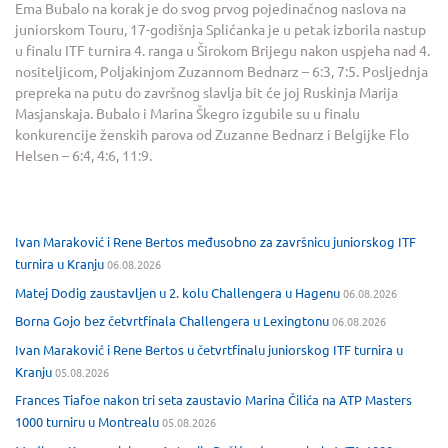
Ema Bubalo na korak je do svog prvog pojedinačnog naslova na
juniorskom Touru, 17-godišnja Splićanka je u petak izborila nastup
u finalu ITF turnira 4. ranga u Širokom Brijegu nakon uspjeha nad 4.
nositeljicom, Poljakinjom Zuzannom Bednarz – 6:3, 7:5. Posljednja
prepreka na putu do završnog slavlja bit će joj Ruskinja Marija
Masjanskaja. Bubalo i Marina Škegro izgubile su u finalu
konkurencije ženskih parova od Zuzanne Bednarz i Belgijke Flo
Helsen – 6:4, 4:6, 11:9.
Ivan Maraković i Rene Bertos međusobno za završnicu juniorskog ITF
turnira u Kranju
06.08.2026
Matej Dodig zaustavljen u 2. kolu Challengera u Hagenu
06.08.2026
Borna Gojo bez četvrtfinala Challengera u Lexingtonu
06.08.2026
Ivan Maraković i Rene Bertos u četvrtfinalu juniorskog ITF turnira u
Kranju
05.08.2026
Frances Tiafoe nakon tri seta zaustavio Marina Čilića na ATP Masters
1000 turniru u Montrealu
05.08.2026