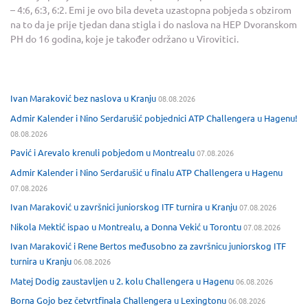
– 4:6, 6:3, 6:2. Emi je ovo bila deveta uzastopna pobjeda s obzirom
na to da je prije tjedan dana stigla i do naslova na HEP Dvoranskom
PH do 16 godina, koje je također održano u Virovitici.
Ivan Maraković bez naslova u Kranju
08.08.2026
Admir Kalender i Nino Serdarušić pobjednici ATP Challengera u Hagenu!
08.08.2026
Pavić i Arevalo krenuli pobjedom u Montrealu
07.08.2026
Admir Kalender i Nino Serdarušić u finalu ATP Challengera u Hagenu
07.08.2026
Ivan Maraković u završnici juniorskog ITF turnira u Kranju
07.08.2026
Nikola Mektić ispao u Montrealu, a Donna Vekić u Torontu
07.08.2026
Ivan Maraković i Rene Bertos međusobno za završnicu juniorskog ITF
turnira u Kranju
06.08.2026
Matej Dodig zaustavljen u 2. kolu Challengera u Hagenu
06.08.2026
Borna Gojo bez četvrtfinala Challengera u Lexingtonu
06.08.2026