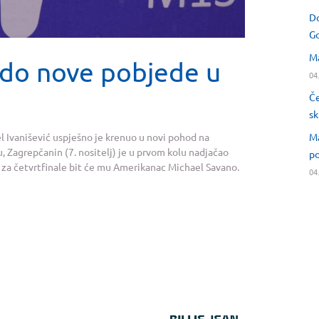
Do
Go
Ma
 do nove pobjede u
04
Če
sk
Ma
l Ivanišević uspješno je krenuo u novi pohod na
, Zagrepčanin (7. nositelj) je u prvom kolu nadjačao
po
i za četvrtfinale bit će mu Amerikanac Michael Savano.
04