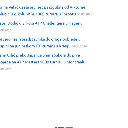
nna Vekić uzela prvi set pa izgubila od Viktorije
lubić u 2. kolu WTA 1000 turnira u Torontu
04.08.2026
tej Dodig u 2. kolu ATP Challengera u Hagenu
.08.2026
tvero naših predstavnika do druge pobjede u
upini na juniorskom ITF turniru u Kranju
04.08.2026
rin Čilić preko Japanca Shimabukura do prve
bjede na ATP Masters 1000 turniru u Montrealu
.08.2026