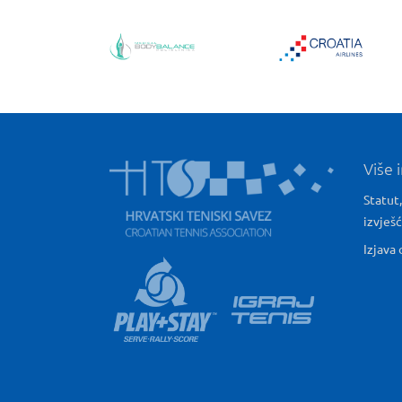
Više 
Statut,
izvješ
Izjava 