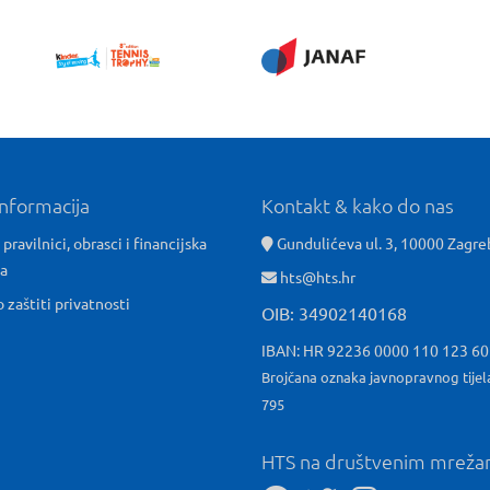
informacija
Kontakt & kako do nas
 pravilnici, obrasci i financijska
Gundulićeva ul. 3, 10000 Zagre
ća
hts@hts.hr
o zaštiti privatnosti
OIB: 34902140168
IBAN: HR 92236 0000 110 123 6
Brojčana oznaka javnopravnog tijel
795
HTS na društvenim mrež