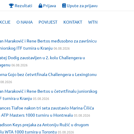
Rezultati
Prijava
Upute za prijavu
KCIJE
O NAMA
POVIJEST
KONTAKT
WTN
an Maraković i Rene Bertos međusobno za završnicu
niorskog ITF turnira u Kranju
06.08.2026
tej Dodig zaustavljen u 2. kolu Challengera u
agenu
06.08.2026
rna Gojo bez četvrtfinala Challengera u Lexingtonu
.08.2026
an Maraković i Rene Bertos u četvrtfinalu juniorskog
F turnira u Kranju
05.08.2026
ances Tiafoe nakon tri seta zaustavio Marina Čilića
 ATP Masters 1000 turniru u Montrealu
05.08.2026
dison Keys prejaka za Antoniju Ružić u drugom
lu WTA 1000 turnira u Torontu
05.08.2026