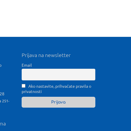
Prijava na newsletter
b
Email
Ako nastavite, prihvaćate pravila o
privatnosti
028
a 251-
ama