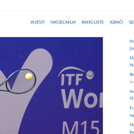
VIJESTI
NATJECANJA
RANG LISTE
IGRAČI
SE
Iv
ju
Ma
H
Bo
06
Iv
IT
Fr
na
Ma
ko