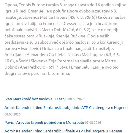
Opena, Tennis Europe turnira 3. ranga uzrasta do 16 godina koji se
igra u Rijeci. Emanuel je u polufinalnom dvoboju zaustavio 3.
nositelja, Slovenca Matica Hribara (4:6, 6:3, 7:6(6)) te će za naslov
igrati protiv Talijana Francesca Dressena. Lara je u hrvatskom
polufinalu nadvisila Martu Dobrić (2:6, 6:0, 6.2) te je u nedjelju
čeka susret protiv Ruskinje Ksenije Ručkine. Oboje naših
predstavnika su u subotu već došli do naslova i to u konkurenciji
parova – Ivanišević i Hribar su u finalu nadjačali 1. nositelje,
Austrijance Alexandera Gschiela i Niklasa Maislingera (6:3, 4:6,
10.6), a Šerić i Slovenka Zoja Peternel su slavile protiv Marte
Dobrić i Ane Petković – 6:1, 7:6(4). I Emanuelu i Lari je ovo bio
drugi naslov u paru na TE turnirima.
Ivan Maraković bez naslova u Kranju
08.08.2026
Admir Kalender i Nino Serdarušić pobjednici ATP Challengera u Hagenu!
08.08.2026
Pavić i Arevalo krenuli pobjedom u Montrealu
07.08.2026
Admir Kalender i Nino Serdarušić u finalu ATP Challengera u Hagenu