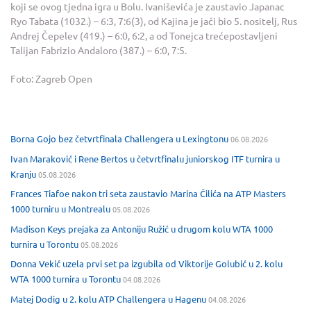
koji se ovog tjedna igra u Bolu. Ivaniševića je zaustavio Japanac
Ryo Tabata (1032.) – 6:3, 7:6(3), od Kajina je jači bio 5. nositelj, Rus
Andrej Čepelev (419.) – 6:0, 6:2, a od Tonejca trećepostavljeni
Talijan Fabrizio Andaloro (387.) – 6:0, 7:5.
Foto: Zagreb Open
Borna Gojo bez četvrtfinala Challengera u Lexingtonu
06.08.2026
Ivan Maraković i Rene Bertos u četvrtfinalu juniorskog ITF turnira u
Kranju
05.08.2026
Frances Tiafoe nakon tri seta zaustavio Marina Čilića na ATP Masters
1000 turniru u Montrealu
05.08.2026
Madison Keys prejaka za Antoniju Ružić u drugom kolu WTA 1000
turnira u Torontu
05.08.2026
Donna Vekić uzela prvi set pa izgubila od Viktorije Golubić u 2. kolu
WTA 1000 turnira u Torontu
04.08.2026
Matej Dodig u 2. kolu ATP Challengera u Hagenu
04.08.2026