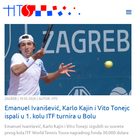
ZAGREB | 19.05.2026 | AUTOR: HTS
Emanuel Ivanišević, Karlo Kajin i Vito Tonejc
ispali u 1. kolu ITF turnira u Bolu
Emanuel Ivanišević, Karlo Kajin i Vito Tonejc izgubili su susrete
prvog kola ITF World Tennis Toura nagradnog fonda 30.000 dolara