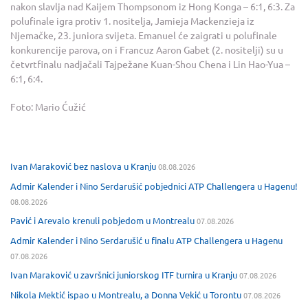
nakon slavlja nad Kaijem Thompsonom iz Hong Konga – 6:1, 6:3. Za
polufinale igra protiv 1. nositelja, Jamieja Mackenzieja iz
Njemačke, 23. juniora svijeta. Emanuel će zaigrati u polufinale
konkurencije parova, on i Francuz Aaron Gabet (2. nositelji) su u
četvrtfinalu nadjačali Tajpežane Kuan-Shou Chena i Lin Hao-Yua –
6:1, 6:4.
Foto: Mario Ćužić
Ivan Maraković bez naslova u Kranju
08.08.2026
Admir Kalender i Nino Serdarušić pobjednici ATP Challengera u Hagenu!
08.08.2026
Pavić i Arevalo krenuli pobjedom u Montrealu
07.08.2026
Admir Kalender i Nino Serdarušić u finalu ATP Challengera u Hagenu
07.08.2026
Ivan Maraković u završnici juniorskog ITF turnira u Kranju
07.08.2026
Nikola Mektić ispao u Montrealu, a Donna Vekić u Torontu
07.08.2026