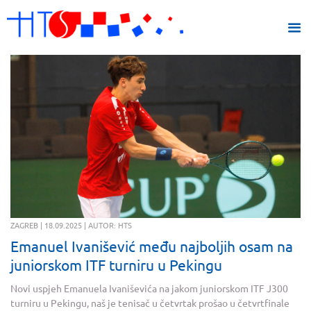
ZAGREB | 18.09.2025 | AUTOR: HTS
Emanuel Ivanišević među najboljih osam na
juniorskom ITF turniru u Pekingu
Novi uspjeh Emanuela Ivaniševića na jakom juniorskom ITF J300
turniru u Pekingu, naš je tenisač u četvrtak prošao u četvrtfinale