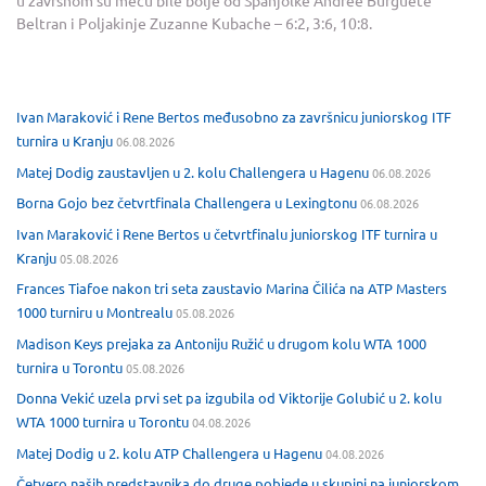
u završnom su meču bile bolje od Španjolke Andree Burguete
Beltran i Poljakinje Zuzanne Kubache – 6:2, 3:6, 10:8.
Ivan Maraković i Rene Bertos međusobno za završnicu juniorskog ITF
turnira u Kranju
06.08.2026
Matej Dodig zaustavljen u 2. kolu Challengera u Hagenu
06.08.2026
Borna Gojo bez četvrtfinala Challengera u Lexingtonu
06.08.2026
Ivan Maraković i Rene Bertos u četvrtfinalu juniorskog ITF turnira u
Kranju
05.08.2026
Frances Tiafoe nakon tri seta zaustavio Marina Čilića na ATP Masters
1000 turniru u Montrealu
05.08.2026
Madison Keys prejaka za Antoniju Ružić u drugom kolu WTA 1000
turnira u Torontu
05.08.2026
Donna Vekić uzela prvi set pa izgubila od Viktorije Golubić u 2. kolu
WTA 1000 turnira u Torontu
04.08.2026
Matej Dodig u 2. kolu ATP Challengera u Hagenu
04.08.2026
Četvero naših predstavnika do druge pobjede u skupini na juniorskom