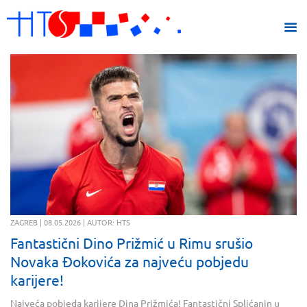
ZAGREB | 08.05.2026 | AUTOR: HTS
Fantastični Dino Prižmić u Rimu srušio
Novaka Đokovića za najveću pobjedu
karijere!
Najveća pobjeda karijere Dina Prižmića! Fantastični Splićanin u