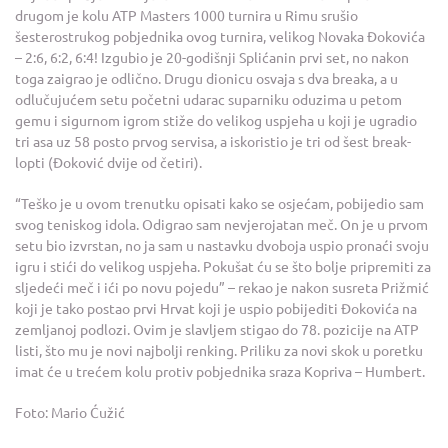
drugom je kolu ATP Masters 1000 turnira u Rimu srušio
šesterostrukog pobjednika ovog turnira, velikog Novaka Đokovića
– 2:6, 6:2, 6:4! Izgubio je 20-godišnji Splićanin prvi set, no nakon
toga zaigrao je odlično. Drugu dionicu osvaja s dva breaka, a u
odlučujućem setu početni udarac suparniku oduzima u petom
gemu i sigurnom igrom stiže do velikog uspjeha u koji je ugradio
tri asa uz 58 posto prvog servisa, a iskoristio je tri od šest break-
lopti (Đoković dvije od četiri).
“Teško je u ovom trenutku opisati kako se osjećam, pobijedio sam
svog teniskog idola. Odigrao sam nevjerojatan meč. On je u prvom
setu bio izvrstan, no ja sam u nastavku dvoboja uspio pronaći svoju
igru i stići do velikog uspjeha. Pokušat ću se što bolje pripremiti za
sljedeći meč i ići po novu pojedu” – rekao je nakon susreta Prižmić
koji je tako postao prvi Hrvat koji je uspio pobijediti Đokovića na
zemljanoj podlozi. Ovim je slavljem stigao do 78. pozicije na ATP
listi, što mu je novi najbolji renking. Priliku za novi skok u poretku
imat će u trećem kolu protiv pobjednika sraza Kopriva – Humbert.
Foto: Mario Ćužić