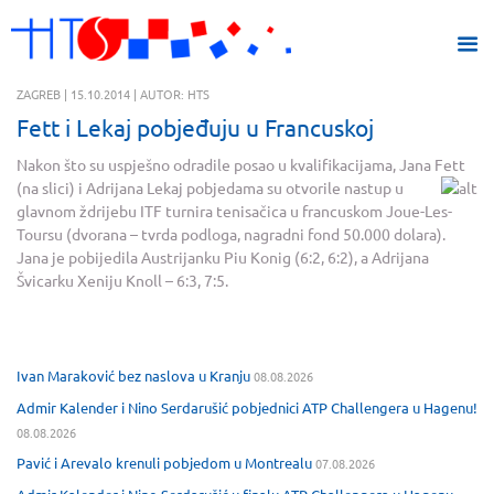
ZAGREB | 15.10.2014 | AUTOR: HTS
Fett i Lekaj pobjeđuju u Francuskoj
Nakon što su uspješno odradile posao u kvalifikacijama, Jana Fett
(na slici)
i Adrijana Lekaj pobjedama su otvorile nastup u
glavnom ždrijebu ITF turnira tenisačica u francuskom Joue-Les-
Toursu (dvorana – tvrda podloga, nagradni fond 50.000 dolara).
Jana je pobijedila Austrijanku Piu Konig (6:2, 6:2), a Adrijana
Švicarku Xeniju Knoll – 6:3, 7:5.
Ivan Maraković bez naslova u Kranju
08.08.2026
Admir Kalender i Nino Serdarušić pobjednici ATP Challengera u Hagenu!
08.08.2026
Pavić i Arevalo krenuli pobjedom u Montrealu
07.08.2026