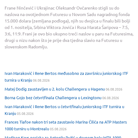
Frane Ninčević i Ukrajinac Oleksandr Ovčarenko stigli su do
naslova na ovotjednom Futuresu u Novom Sadu nagradnog fonda
15.000 dolara (zemljana podloga), njih su dvojica u finalu bili bolji
od 1. nositelja, Srbina Viktora Jovića i Rusa Marata Šaripova – 7:5,
3:6, 11:9. Frani je ovo bio ukupno treći naslov u paru na Futuresima,
drugi u nizu nakon što je prije dva tjedna slavio na Futuresu u
slovenskom Radomlju.
Ivan Maraković i Rene Bertos međusobno za završnicu juniorskog ITF
turnira u Kranju
06.08.2026
Matej Dodig zaustavljen u 2. kolu Challengera u Hagenu
06.08.2026
Borna Gojo bez četvrtfinala Challengera u Lexingtonu
06.08.2026
Ivan Maraković i Rene Bertos u četvrtfinalu juniorskog ITF turnira u
Kranju
05.08.2026
Frances Tiafoe nakon tri seta zaustavio Marina Čilića na ATP Masters
1000 turniru u Montrealu
05.08.2026
Madison Keys prejaka za Antoniju Ružić u drugom kolu WTA 1000