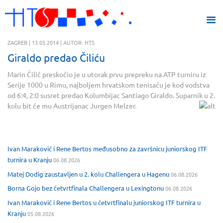
ZAGREB | 13.05.2014 | AUTOR: HTS
Giraldo predao Čiliću
Marin Čilić preskočio je u utorak prvu prepreku na ATP turniru iz
Serije 1000 u Rimu, najboljem hrvatskom tenisaču je kod vodstva
od 6:4, 2:0 susret predao Kolumbijac Santiago Giraldo. Suparnik u 2.
kolu bit će mu Austrijanac Jurgen Melzer.
Ivan Maraković i Rene Bertos međusobno za završnicu juniorskog ITF
turnira u Kranju
06.08.2026
Matej Dodig zaustavljen u 2. kolu Challengera u Hagenu
06.08.2026
Borna Gojo bez četvrtfinala Challengera u Lexingtonu
06.08.2026
Ivan Maraković i Rene Bertos u četvrtfinalu juniorskog ITF turnira u
Kranju
05.08.2026