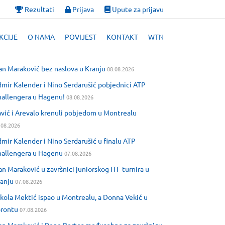
Rezultati
Prijava
Upute za prijavu
KCIJE
O NAMA
POVIJEST
KONTAKT
WTN
an Maraković bez naslova u Kranju
08.08.2026
mir Kalender i Nino Serdarušić pobjednici ATP
allengera u Hagenu!
08.08.2026
vić i Arevalo krenuli pobjedom u Montrealu
.08.2026
mir Kalender i Nino Serdarušić u finalu ATP
allengera u Hagenu
07.08.2026
an Maraković u završnici juniorskog ITF turnira u
anju
07.08.2026
kola Mektić ispao u Montrealu, a Donna Vekić u
orontu
07.08.2026