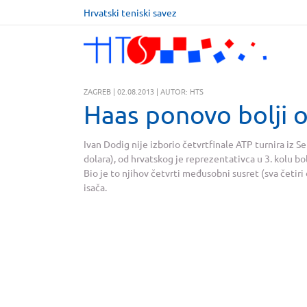
Hrvatski teniski savez
ZAGREB | 02.08.2013 | AUTOR: HTS
Haas ponovo bolji 
Ivan Dodig nije izborio četvrtfinale ATP turnira iz 
dolara), od hrvatskog je reprezentativca u 3. kolu bol
Bio je to njihov četvrti međusobni susret (sva četir
isača.