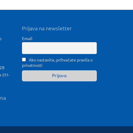
Prijava na newsletter
b
Email
Ako nastavite, prihvaćate pravila o
privatnosti
028
a 251-
ama