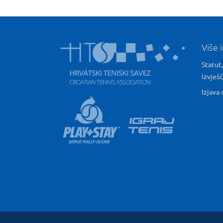
Više 
Statut,
izvješ
Izjava 