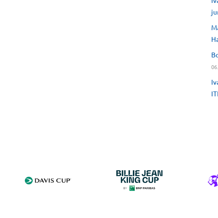
Iv
ju
Ma
H
Bo
06
Iv
IT