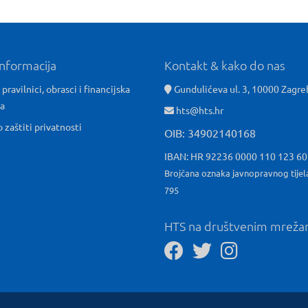
informacija
Kontakt & kako do nas
 pravilnici, obrasci i financijska
Gundulićeva ul. 3, 10000 Zagre
ća
hts@hts.hr
o zaštiti privatnosti
OIB: 34902140168
IBAN: HR 92236 0000 110 123 6
Brojčana oznaka javnopravnog tijel
795
HTS na društvenim mrež