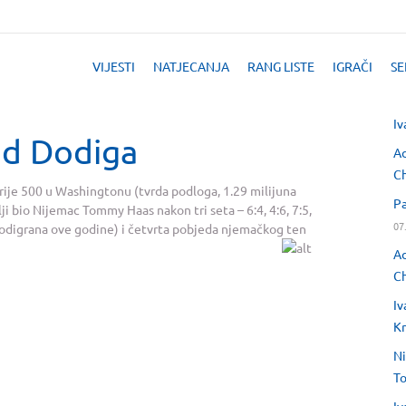
VIJESTI
NATJECANJA
RANG LISTE
IGRAČI
SE
Iv
od Dodiga
Ad
Ch
Serije 500 u Washingtonu (tvrda podloga, 1.29 milijuna
Pa
ji bio Nijemac Tommy Haas nakon tri seta – 6:4, 4:6, 7:5,
07
i odigrana ove godine) i četvrta pobjeda njemačkog ten
Ad
Ch
Iv
Kr
Ni
T