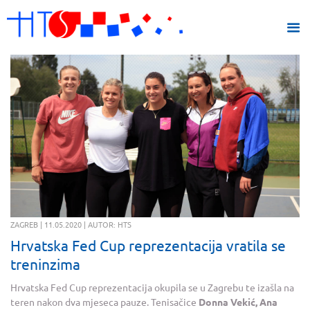
ZAGREB | 11.05.2020 | AUTOR: HTS
Hrvatska Fed Cup reprezentacija vratila se
treninzima
Hrvatska Fed Cup reprezentacija okupila se u Zagrebu te izašla na
teren nakon dva mjeseca pauze. Tenisačice
Donna Vekić, Ana