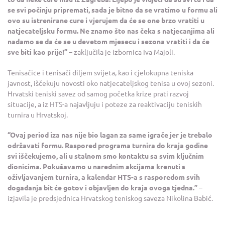
se svi počinju pripremati, sada je bitno da se vratimo u formu ali
ovo su istrenirane cure i vjerujem da će se one brzo vratiti u
natjecateljsku formu. Ne znamo što nas čeka s natjecanjima ali
nadamo se da će se u devetom mjesecu i sezona vratiti i da će
sve biti kao prije!’’ –
zaključila je izbornica Iva Majoli.
Tenisačice i tenisači diljem svijeta, kao i cjelokupna teniska
javnost, iščekuju novosti oko natjecateljskog tenisa u ovoj sezoni.
Hrvatski teniski savez od samog početka krize prati razvoj
situacije, a iz HTS-a najavljuju i poteze za reaktivaciju teniskih
turnira u Hrvatskoj.
‘’Ovaj period iza nas nije bio lagan za same igrače jer je trebalo
održavati formu. Raspored programa turnira do kraja godine
svi iščekujemo, ali u stalnom smo kontaktu sa svim ključnim
dionicima. Pokušavamo u narednim akcijama krenuti s
oživljavanjem turnira, a kalendar HTS-a s rasporedom svih
događanja bit će gotov i objavljen do kraja ovoga tjedna.’’
–
izjavila je predsjednica Hrvatskog teniskog saveza Nikolina Babić.