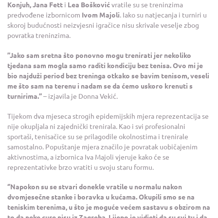
Konjuh, Jana Fett
i
Lea Bošković
vratile su se treninzima
predvođene izbornicom
Ivom Majoli
. Iako su natjecanja i turniri u
skoroj budućnosti neizvjesni igračice nisu skrivale veselje zbog
povratka treninzima.
”Jako sam sretna što ponovno mogu trenirati jer nekoliko
tjedana sam mogla samo raditi kondiciju bez tenisa. Ovo mi je
bio najduži period bez treninga otkako se bavim tenisom, veseli
me što sam na terenu i nadam se da ćemo uskoro krenuti s
turnirima.’’
– izjavila je Donna Vekić.
Tijekom dva mjeseca strogih epidemijskih mjera reprezentacija se
nije okupljala ni zajednički trenirala. Kao i svi profesionalni
sportaši, tenisačice su se prilagodile okolnostima i trenirale
samostalno. Popuštanje mjera značilo je povratak uobičajenim
aktivnostima, a izbornica Iva Majoli vjeruje kako će se
reprezentativke brzo vratiti u svoju staru formu.
‘’Napokon su se stvari donekle vratile u normalu nakon
dvomjesečne stanke i boravka u kućama. Okupili smo se na
teniskim terenima, u što je moguće većem sastavu s obzirom na
to da neke cure nisu iz Zagreba. Lijepo je vidjeti da su svi tu i da