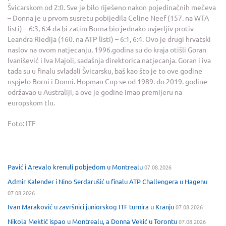
Švicarskom od 2:0. Sve je bilo riješeno nakon pojedinačnih mečeva
– Donna je u prvom susretu pobijedila Celine Neef (157. na WTA
listi) – 6:3, 6:4 da bi zatim Borna bio jednako uvjerljiv protiv
Leandra Riedija (160. na ATP listi) – 6:1, 6:4. Ovo je drugi hrvatski
naslov na ovom natjecanju, 1996.godina su do kraja otišli Goran
Ivanišević i Iva Majoli, sadašnja direktorica natjecanja. Goran i iva
tada su u finalu svladali Švicarsku, baš kao što je to ove godine
uspjelo Borni i Donni. Hopman Cup se od 1989. do 2019. godine
održavao u Australiji, a ove je godine imao premijeru na
europskom tlu.
Foto: ITF
Pavić i Arevalo krenuli pobjedom u Montrealu
07.08.2026
Admir Kalender i Nino Serdarušić u finalu ATP Challengera u Hagenu
07.08.2026
Ivan Maraković u završnici juniorskog ITF turnira u Kranju
07.08.2026
Nikola Mektić ispao u Montrealu, a Donna Vekić u Torontu
07.08.2026