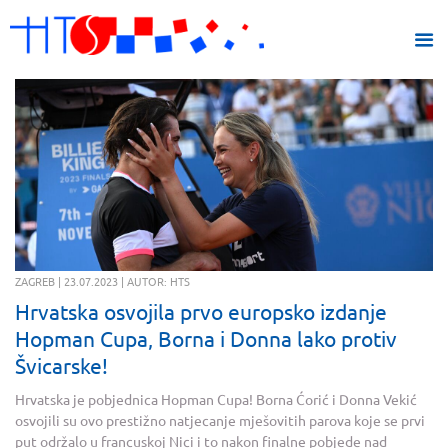
ZAGREB | 23.07.2023 | AUTOR: HTS
Hrvatska osvojila prvo europsko izdanje
Hopman Cupa, Borna i Donna lako protiv
Švicarske!
Hrvatska je pobjednica Hopman Cupa! Borna Ćorić i Donna Vekić
osvojili su ovo prestižno natjecanje mješovitih parova koje se prvi
put održalo u francuskoj Nici i to nakon finalne pobjede nad