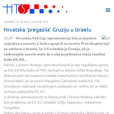
ZAGREB | 07.02.2013 | AUTOR: HTS
Hrvatska ‘pregazila’ Gruziju u Izraelu
EILAT –
Hrvatska Fed Cup reprezentacija bila je izuzetno
uvjerljiva u susretu 2. kola u grupi A na turniru Prve skupine koji
se održava u Izraelu. Sa 3-0 svladala je Gruziju, ali je
nedostajalo sasvim malo da u oba pojedinačna meča rezultat
bude 6:0, 6:0…
Naime, u prvom dvoboju dana Ana Konjuh je bez izgubljena gema,
sa 6:0, 6:0 bila bolja od 459. tenisačice svijeta Sofije Kvacabaje. Na
dobrom putu da suparnicu svlada maksimalnim rezultatom bila je i
Donna Vekić, jer je protiv Margalite Čahnašvili vodila 6:0, 4:0.
Gruzijka je tada ipak osvojila gem, pokazalo se i jedini, jer je Vekić
na kraju pobijedila 6:0, 6:1.
U dvoboju parova potom su Darija jurak i Tereza Mrdeža, također
bez problema, sa 6:3, 6:2 svladale Sofiju Šapatavu i Jekaterine
Gorgodze.
Nakon dva dana u grupi A omjer 2-0 imaju Hrvatska i Bjelorusija, pa