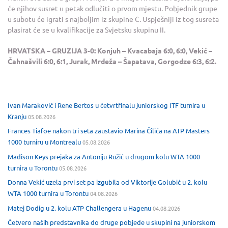
će njihov susret u petak odlučiti o prvom mjestu. Pobjednik grupe
u subotu će igrati s najboljim iz skupine C. Uspješniji iz tog susreta
plasirat će se u kvalifikacije za Svjetsku skupinu II.
HRVATSKA – GRUZIJA 3-0: Konjuh – Kvacabaja 6:0, 6:0, Vekić –
Čahnašvili 6:0, 6:1, Jurak, Mrdeža – Šapatava, Gorgodze 6:3, 6:2.
Ivan Maraković i Rene Bertos u četvrtfinalu juniorskog ITF turnira u
Kranju
05.08.2026
Frances Tiafoe nakon tri seta zaustavio Marina Čilića na ATP Masters
1000 turniru u Montrealu
05.08.2026
Madison Keys prejaka za Antoniju Ružić u drugom kolu WTA 1000
turnira u Torontu
05.08.2026
Donna Vekić uzela prvi set pa izgubila od Viktorije Golubić u 2. kolu
WTA 1000 turnira u Torontu
04.08.2026
Matej Dodig u 2. kolu ATP Challengera u Hagenu
04.08.2026
Četvero naših predstavnika do druge pobjede u skupini na juniorskom