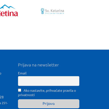
Prijava na newsletter
b
Email
Ako nastavite, prihvaćate pravila o
privatnosti
028
a 251-