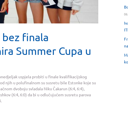
Bo
06
Iv
IT
 bez finala
Fr
na
rnira Summer Cupa u
Ma
ko
edjeljak uspjela probiti u finale kvalifikacijskog
od njih u polufinalnom su susretu bile Estonke koje su
načnom dvoboju svladala Niku Čakarun (6:4, 6:4),
hkov (6:4, 6:0) da bi u odlučujućem susretu parova
.