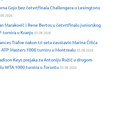
rna Gojo bez četvrtfinala Challengera u Lexingtonu
.08.2026
an Maraković i Rene Bertos u četvrtfinalu juniorskog
F turnira u Kranju
05.08.2026
ances Tiafoe nakon tri seta zaustavio Marina Čilića
 ATP Masters 1000 turniru u Montrealu
05.08.2026
dison Keys prejaka za Antoniju Ružić u drugom
lu WTA 1000 turnira u Torontu
05.08.2026