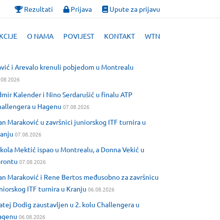
Rezultati
Prijava
Upute za prijavu
KCIJE
O NAMA
POVIJEST
KONTAKT
WTN
vić i Arevalo krenuli pobjedom u Montrealu
.08.2026
mir Kalender i Nino Serdarušić u finalu ATP
allengera u Hagenu
07.08.2026
an Maraković u završnici juniorskog ITF turnira u
anju
07.08.2026
kola Mektić ispao u Montrealu, a Donna Vekić u
orontu
07.08.2026
an Maraković i Rene Bertos međusobno za završnicu
niorskog ITF turnira u Kranju
06.08.2026
tej Dodig zaustavljen u 2. kolu Challengera u
agenu
06.08.2026