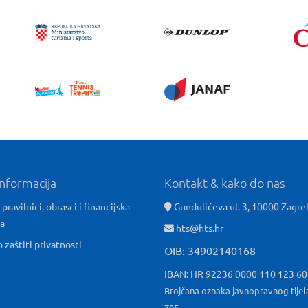
informacija
Kontakt & kako do nas
 pravilnici, obrasci i financijska
Gundulićeva ul. 3, 10000 Zagre
ća
hts@hts.hr
o zaštiti privatnosti
OIB: 34902140168
IBAN: HR 92236 0000 110 123 6
Brojčana oznaka javnopravnog tijel
795