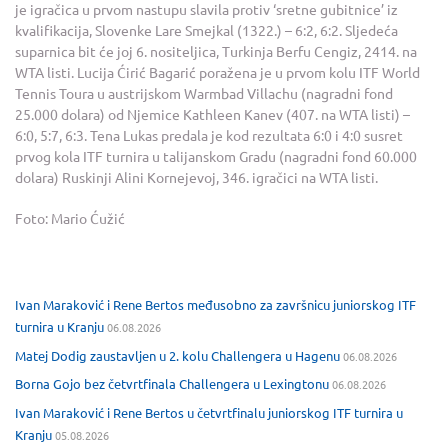
je igračica u prvom nastupu slavila protiv ‘sretne gubitnice’ iz
kvalifikacija, Slovenke Lare Smejkal (1322.) – 6:2, 6:2. Sljedeća
suparnica bit će joj 6. nositeljica, Turkinja Berfu Cengiz, 2414. na
WTA listi. Lucija Ćirić Bagarić poražena je u prvom kolu ITF World
Tennis Toura u austrijskom Warmbad Villachu (nagradni fond
25.000 dolara) od Njemice Kathleen Kanev (407. na WTA listi) –
6:0, 5:7, 6:3. Tena Lukas predala je kod rezultata 6:0 i 4:0 susret
prvog kola ITF turnira u talijanskom Gradu (nagradni fond 60.000
dolara) Ruskinji Alini Kornejevoj, 346. igračici na WTA listi.
Foto: Mario Ćužić
Ivan Maraković i Rene Bertos međusobno za završnicu juniorskog ITF
turnira u Kranju
06.08.2026
Matej Dodig zaustavljen u 2. kolu Challengera u Hagenu
06.08.2026
Borna Gojo bez četvrtfinala Challengera u Lexingtonu
06.08.2026
Ivan Maraković i Rene Bertos u četvrtfinalu juniorskog ITF turnira u
Kranju
05.08.2026