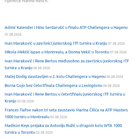
Njemice Hanne Resch.
Admir Kalender i Nino Serdarušić u finalu ATP Challengera u Hagenu
07.08.2026
Ivan Maraković u završnici juniorskog ITF turnira u Kranju
07.08.2026
Nikola Mektić ispao u Montrealu, a Donna Vekić u Torontu
07.08.2026
Ivan Maraković i Rene Bertos međusobno za završnicu juniorskog ITF
turnira u Kranju
06.08.2026
Matej Dodig zaustavljen u 2. kolu Challengera u Hagenu
06.08.2026
Borna Gojo bez četvrtfinala Challengera u Lexingtonu
06.08.2026
Ivan Maraković i Rene Bertos u četvrtfinalu juniorskog ITF turnira u
Kranju
05.08.2026
Frances Tiafoe nakon tri seta zaustavio Marina Čilića na ATP Masters
1000 turniru u Montrealu
05.08.2026
Madison Keys prejaka za Antoniju Ružić u drugom kolu WTA 1000
turnira u Torontu
05.08.2026