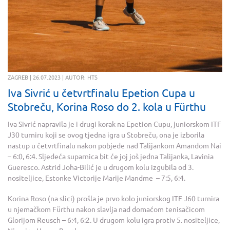
ZAGREB | 26.07.2023 | AUTOR: HTS
Iva Sivrić u četvrtfinalu Epetion Cupa u
Stobreču, Korina Roso do 2. kola u Fürthu
Iva Sivrić napravila je i drugi korak na Epetion Cupu, juniorskom ITF
J30 turniru koji se ovog tjedna igra u Stobreču, ona je izborila
nastup u četvrtfinalu nakon pobjede nad Talijankom Amandom Nai
– 6:0, 6:4. Sljedeća suparnica bit će joj još jedna Talijanka, Lavinia
Gueresco. Astrid Joha-Bilić je u drugom kolu izgubila od 3.
nositeljice, Estonke Victorije Marije Mandme – 7:5, 6:4.
Korina Roso (na slici) prošla je prvo kolo juniorskog ITF J60 turnira
u njemačkom Fürthu nakon slavlja nad domaćom tenisačicom
Glorijom Reusch – 6:4, 6:2. U drugom kolu igra protiv 5. nositeljice,