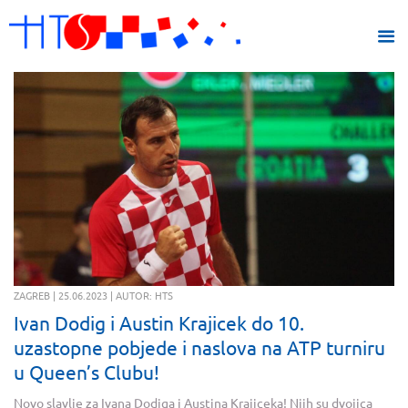
ZAGREB | 25.06.2023 | AUTOR: HTS
Ivan Dodig i Austin Krajicek do 10.
uzastopne pobjede i naslova na ATP turniru
u Queen’s Clubu!
Novo slavlje za Ivana Dodiga i Austina Krajiceka! Njih su dvojica