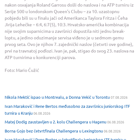
nakon osvajanja Roland Garrosu došli do naslova i na ATP turniru iz
Serije 500 u londonskom Queen’s Clubu – za 10. uzastopnu
pobjedu bili su u finalu jači od Amerikanca Taylora Fritza i Čeha
Jirija Lehečke – 6:4, 6:7(5), 10:3. Hrvatsko-američka kombinacija
nije svojim suparnicima u završnici dopustila niti jednu break-
loptu, a jedino oduzimanje servisa viđeno je u sedmom gemu
prvog seta. Ovo je njihov 7. zajednički naslov (četvrti ove godine),
prvi na travnatoj podlozi. Ivan je, pak, stigao do svog 23. naslova na
ATP turnirima u konkurenciji parova.
Foto: Mario Ćužić
Nikola Mektić ispao u Montrealu, a Donna Vekić u Torontu
07.08.2026
Ivan Maraković i Rene Bertos međusobno za završnicu juniorskog ITF
turnira u Kranju
06.08.2026
Matej Dodig zaustavljen u 2. kolu Challengera u Hagenu
06.08.2026
Borna Gojo bez četvrtfinala Challengera u Lexingtonu
06.08.2026
Ivan Maraković i Rene Bertos u četvrtfinalu juniorskog ITF turnira u