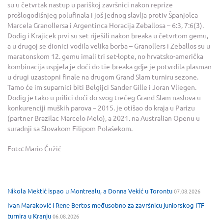
su u četvrtak nastup u pariškoj završnici nakon reprize
prošlogodišnjeg polufinala i još jednog slavlja protiv Španjolca
Marcela Granollersa i Argentinca Horacija Zeballosa – 6:3, 7:6(3).
Dodig i Krajicek prvi su set riješili nakon breaka u četvrtom gemu,
a u drugoj se dionici vodila velika borba – Granollers i Zeballos su u
maratonskom 12. gemu imali tri set-lopte, no hrvatsko-američka
kombinacija uspjela je doći do tie-breaka gdje je potvrdila plasman
u drugi uzastopni finale na drugom Grand Slam turniru sezone.
Tamo će im suparnici biti Belgijci Sander Gille i Joran Vliegen.
Dodig je tako u prilici doći do svog trećeg Grand Slam naslova u
konkurenciji muških parova – 2015. je otišao do kraja u Parizu
(partner Brazilac Marcelo Melo), a 2021. na Australian Openu u
suradnji sa Slovakom Filipom Polašekom.
Foto: Mario Ćužić
Nikola Mektić ispao u Montrealu, a Donna Vekić u Torontu
07.08.2026
Ivan Maraković i Rene Bertos međusobno za završnicu juniorskog ITF
turnira u Kranju
06.08.2026