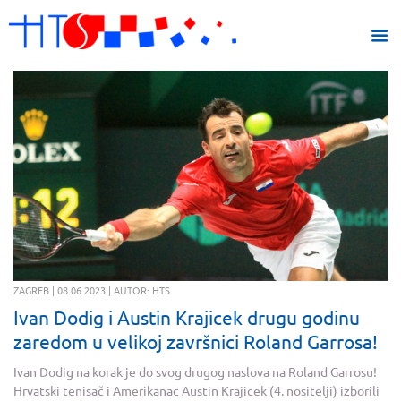
ZAGREB | 08.06.2023 | AUTOR: HTS
Ivan Dodig i Austin Krajicek drugu godinu
zaredom u velikoj završnici Roland Garrosa!
Ivan Dodig na korak je do svog drugog naslova na Roland Garrosu!
Hrvatski tenisač i Amerikanac Austin Krajicek (4. nositelji) izborili