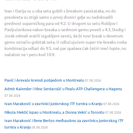
Ivan i Darija su u oba seta gubili s breakom zaostataka, no do
preokreta su stigli samo u prvoj dionici gdje su nadoknadili
prednost suparničkog para od 4:2. U drugom su setu Rubljov i
Pavljučenkova nakon breaka u sedmom gemu poveli s 4:3, Dodig i
Jurak odmah vratili izgubljeni servis, da bi novi break u devetom
gemu označio gubitak seta. U odlučujućem super tie-breaku ruska
kombinacija odlazi do 9:5, naš par spašava čak četiri meč-lopte, no
nažalost ne i petu kod 10:9.
Pavić i Arevalo krenuli pobjedom u Montrealu
07.08.2026
Admir Kalender i Nino Serdarušić u finalu ATP Challengera u Hagenu
07.08.2026
Ivan Maraković u završnici juniorskog ITF turnira u Kranju
07.08.2026
Nikola Mektić ispao u Montrealu, a Donna Vekić u Torontu
07.08.2026
Ivan Maraković i Rene Bertos međusobno za završnicu juniorskog ITF
turnira u Kranju
06.08.2026