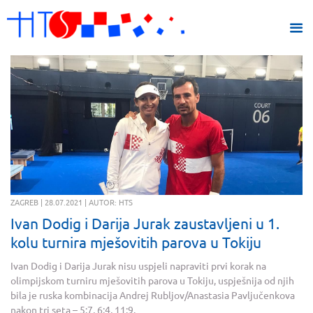
ZAGREB | 28.07.2021 | AUTOR: HTS
Ivan Dodig i Darija Jurak zaustavljeni u 1.
kolu turnira mješovitih parova u Tokiju
Ivan Dodig i Darija Jurak nisu uspjeli napraviti prvi korak na
olimpijskom turniru mješovitih parova u Tokiju, uspješnija od njih
bila je ruska kombinacija Andrej Rubljov/Anastasia Pavljučenkova
nakon tri seta – 5:7, 6:4, 11:9.