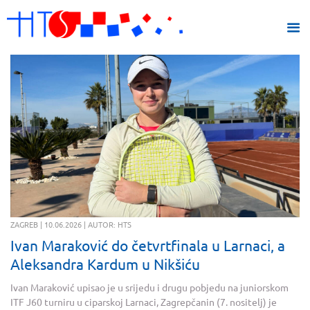
ZAGREB | 10.06.2026 | AUTOR: HTS
Ivan Maraković do četvrtfinala u Larnaci, a
Aleksandra Kardum u Nikšiću
Ivan Maraković upisao je u srijedu i drugu pobjedu na juniorskom
ITF J60 turniru u ciparskoj Larnaci, Zagrepčanin (7. nositelj) je