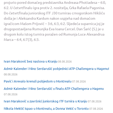
projurio pored domaćeg predstavnika Andreasa Photiadesa – 6:0,
6:2. U četvrtfinalu igra protiv 2. nositelja, Grka Rafaela Pagonisa.
Do četvrtfinala juniorskog ITF J30 turnirau crnogorskom Nikšiću
došla je i Aleksandra Kardum nakon uspjeha nad domaćom
igračicom Mašom Prijović – 3:6, 6:3, 6:2. Sljedeća suparnica joj je
drugopostavljena Rumunjka Eva Ioana Cercel. Dan Šarić (5.) je u
drugom kolu istog turnira poražen od Rumunja Luce Alexandrua
Marca – 6:4, 6:7(3), 6:3.
Ivan Maraković bez naslova u Kranju
08.08.2026
Admir Kalender i Nino Serdarušić pobjednici ATP Challengera u Hagenu!
08.08.2026
Pavić i Arevalo krenuli pobjedom u Montrealu
07.08.2026
Admir Kalender i Nino Serdarušić u finalu ATP Challengera u Hagenu
07.08.2026
Ivan Maraković u završnici juniorskog ITF turnira u Kranju
07.08.2026
Nikola Mektić ispao u Montrealu, a Donna Vekić u Torontu
07.08.2026