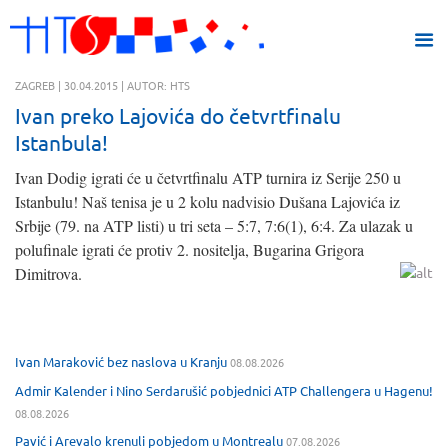
ZAGREB | 30.04.2015 | AUTOR: HTS
Ivan preko Lajovića do četvrtfinalu
Istanbula!
Ivan Dodig igrati će u četvrtfinalu ATP turnira iz Serije 250 u
Istanbulu! Naš tenisa je u 2 kolu nadvisio Dušana Lajovića iz
Srbije (79. na ATP listi) u tri seta – 5:7, 7:6(1), 6:4. Za ulazak u
polufinale igrati će protiv 2. nositelja, Bugarina Grigora
Dimitrova.
Ivan Maraković bez naslova u Kranju
08.08.2026
Admir Kalender i Nino Serdarušić pobjednici ATP Challengera u Hagenu!
08.08.2026
Pavić i Arevalo krenuli pobjedom u Montrealu
07.08.2026