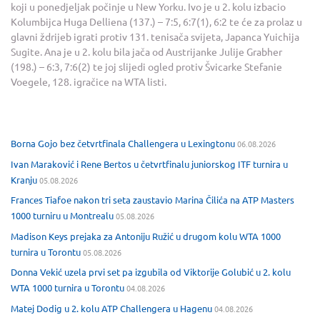
koji u ponedjeljak počinje u New Yorku. Ivo je u 2. kolu izbacio
Kolumbijca Huga Delliena (137.) – 7:5, 6:7(1), 6:2 te će za prolaz u
glavni ždrijeb igrati protiv 131. tenisača svijeta, Japanca Yuichija
Sugite. Ana je u 2. kolu bila jača od Austrijanke Julije Grabher
(198.) – 6:3, 7:6(2) te joj slijedi ogled protiv Švicarke Stefanie
Voegele, 128. igračice na WTA listi.
Borna Gojo bez četvrtfinala Challengera u Lexingtonu
06.08.2026
Ivan Maraković i Rene Bertos u četvrtfinalu juniorskog ITF turnira u
Kranju
05.08.2026
Frances Tiafoe nakon tri seta zaustavio Marina Čilića na ATP Masters
1000 turniru u Montrealu
05.08.2026
Madison Keys prejaka za Antoniju Ružić u drugom kolu WTA 1000
turnira u Torontu
05.08.2026
Donna Vekić uzela prvi set pa izgubila od Viktorije Golubić u 2. kolu
WTA 1000 turnira u Torontu
04.08.2026
Matej Dodig u 2. kolu ATP Challengera u Hagenu
04.08.2026