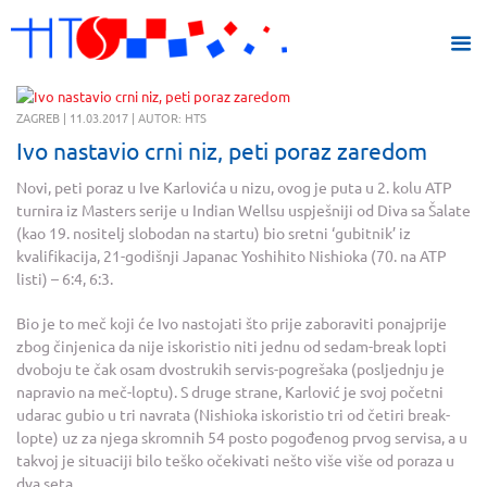
ZAGREB | 11.03.2017 | AUTOR: HTS
Ivo nastavio crni niz, peti poraz zaredom
Novi, peti poraz u Ive Karlovića u nizu, ovog je puta u 2. kolu ATP
turnira iz Masters serije u Indian Wellsu uspješniji od Diva sa Šalate
(kao 19. nositelj slobodan na startu) bio sretni ‘gubitnik’ iz
kvalifikacija, 21-godišnji Japanac Yoshihito Nishioka (70. na ATP
listi) – 6:4, 6:3.
Bio je to meč koji će Ivo nastojati što prije zaboraviti ponajprije
zbog činjenica da nije iskoristio niti jednu od sedam-break lopti
dvoboju te čak osam dvostrukih servis-pogrešaka (posljednju je
napravio na meč-loptu). S druge strane, Karlović je svoj početni
udarac gubio u tri navrata (Nishioka iskoristio tri od četiri break-
lopte) uz za njega skromnih 54 posto pogođenog prvog servisa, a u
takvoj je situaciji bilo teško očekivati nešto više više od poraza u
dva seta.