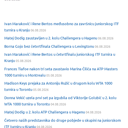
Ivan Maraković i Rene Bertos međusobno za završnicu juniorskog ITF
turnira u Kranju
06.08.2026
Matej Dodig zaustavljen u 2. kolu Challengera u Hagenu
06.08.2026
Borna Gojo bez četvrtfinala Challengera u Lexingtonu
06.08.2026
Ivan Maraković i Rene Bertos u četvrtfinalu juniorskog ITF turnira u
Kranju
05.08.2026
Frances Tiafoe nakon tri seta zaustavio Marina Čilića na ATP Masters
1000 turniru u Montrealu
05.08.2026
Madison Keys prejaka za Antoniju Ružić u drugom kolu WTA 1000
turnira u Torontu
05.08.2026
Donna Vekić uzela prvi set pa izgubila od Viktorije Golubić u 2. kolu
WTA 1000 turnira u Torontu
04.08.2026
Matej Dodig u 2. kolu ATP Challengera u Hagenu
04.08.2026
Četvero naših predstavnika do druge pobjede u skupini na juniorskom
ITF turniru u Kranju
04.08.2026