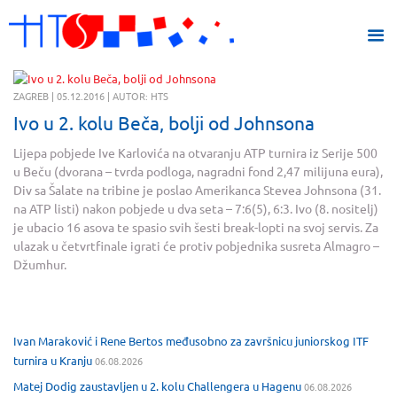
ZAGREB | 05.12.2016 | AUTOR: HTS
Ivo u 2. kolu Beča, bolji od Johnsona
Lijepa pobjede Ive Karlovića na otvaranju ATP turnira iz Serije 500
u Beču (dvorana – tvrda podloga, nagradni fond 2,47 milijuna eura),
Div sa Šalate na tribine je poslao Amerikanca Stevea Johnsona (31.
na ATP listi) nakon pobjede u dva seta – 7:6(5), 6:3. Ivo (8. nositelj)
je ubacio 16 asova te spasio svih šesti break-lopti na svoj servis. Za
ulazak u četvrtfinale igrati će protiv pobjednika susreta Almagro –
Džumhur.
Ivan Maraković i Rene Bertos međusobno za završnicu juniorskog ITF
turnira u Kranju
06.08.2026
Matej Dodig zaustavljen u 2. kolu Challengera u Hagenu
06.08.2026