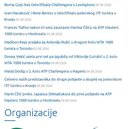
Borna Gojo bez četvrtfinala Challengera u Lexingtonu
06.08.2026
Ivan Maraković i Rene Bertos u četvrtfinalu juniorskog ITF turnira u
Kranju
05.08.2026
Frances Tiafoe nakon tri seta zaustavio Marina Čilića na ATP Masters
1000 turniru u Montrealu
05.08.2026
Madison Keys prejaka za Antoniju Ružić u drugom kolu WTA 1000
turnira u Torontu
05.08.2026
Donna Vekić uzela prvi set pa izgubila od Viktorije Golubić u 2. kolu
WTA 1000 turnira u Torontu
04.08.2026
Matej Dodig u 2. kolu ATP Challengera u Hagenu
04.08.2026
Četvero naših predstavnika do druge pobjede u skupini na juniorskom
ITF turniru u Kranju
04.08.2026
Marin Čilić preko Japanca Shimabukura do prve pobjede na ATP
Masters 1000 turniru u Montrealu
04.08.2026
Organizacije