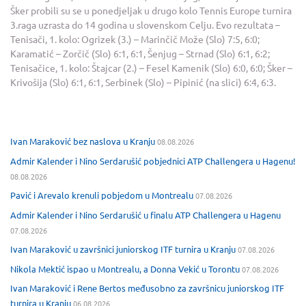
Šker probili su se u ponedjeljak u drugo kolo Tennis Europe turnira
3.raga uzrasta do 14 godina u slovenskom Celju. Evo rezultata –
Tenisači, 1. kolo: Ogrizek (3.) – Marinčič Može (Slo) 7:5, 6:0;
Karamatić – Zorčič (Slo) 6:1, 6:1, Šenjug – Strnad (Slo) 6:1, 6:2;
Tenisačice, 1. kolo: Štajcar (2.) – Fesel Kamenik (Slo) 6:0, 6:0; Šker –
Krivošija (Slo) 6:1, 6:1, Serbinek (Slo) – Pipinić (na slici) 6:4, 6:3.
Ivan Maraković bez naslova u Kranju
08.08.2026
Admir Kalender i Nino Serdarušić pobjednici ATP Challengera u Hagenu!
08.08.2026
Pavić i Arevalo krenuli pobjedom u Montrealu
07.08.2026
Admir Kalender i Nino Serdarušić u finalu ATP Challengera u Hagenu
07.08.2026
Ivan Maraković u završnici juniorskog ITF turnira u Kranju
07.08.2026
Nikola Mektić ispao u Montrealu, a Donna Vekić u Torontu
07.08.2026
Ivan Maraković i Rene Bertos međusobno za završnicu juniorskog ITF
turnira u Kranju
06.08.2026