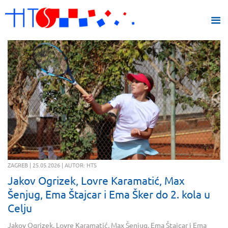
ZAGREB | 25.05.2026 | AUTOR: HTS
Jakov Ogrizek, Lovre Karamatić, Max
Šenjug, Ema Štajcar i Ema Šker do 2. kola u
Celju
Jakov Ogrizek, Lovre Karamatić, Max Šenjug, Ema Štajcar i Ema