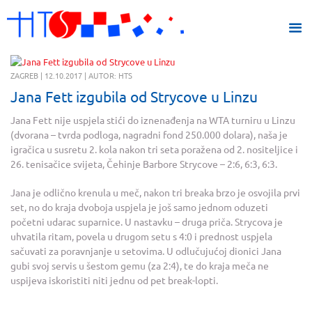
ZAGREB | 12.10.2017 | AUTOR: HTS
Jana Fett izgubila od Strycove u Linzu
Jana Fett nije uspjela stići do iznenađenja na WTA turniru u Linzu
(dvorana – tvrda podloga, nagradni fond 250.000 dolara), naša je
igračica u susretu 2. kola nakon tri seta poražena od 2. nositeljice i
26. tenisačice svijeta, Čehinje Barbore Strycove – 2:6, 6:3, 6:3.
Jana je odlično krenula u meč, nakon tri breaka brzo je osvojila prvi
set, no do kraja dvoboja uspjela je još samo jednom oduzeti
početni udarac suparnice. U nastavku – druga priča. Strycova je
uhvatila ritam, povela u drugom setu s 4:0 i prednost uspjela
sačuvati za poravnjanje u setovima. U odlučujućoj dionici Jana
gubi svoj servis u šestom gemu (za 2:4), te do kraja meča ne
uspijeva iskoristiti niti jednu od pet break-lopti.