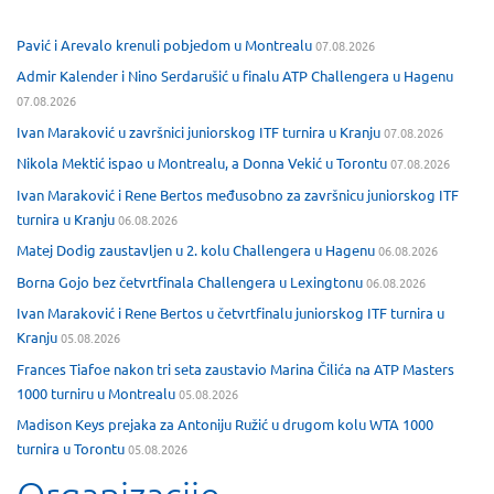
Pavić i Arevalo krenuli pobjedom u Montrealu
07.08.2026
Admir Kalender i Nino Serdarušić u finalu ATP Challengera u Hagenu
07.08.2026
Ivan Maraković u završnici juniorskog ITF turnira u Kranju
07.08.2026
Nikola Mektić ispao u Montrealu, a Donna Vekić u Torontu
07.08.2026
Ivan Maraković i Rene Bertos međusobno za završnicu juniorskog ITF
turnira u Kranju
06.08.2026
Matej Dodig zaustavljen u 2. kolu Challengera u Hagenu
06.08.2026
Borna Gojo bez četvrtfinala Challengera u Lexingtonu
06.08.2026
Ivan Maraković i Rene Bertos u četvrtfinalu juniorskog ITF turnira u
Kranju
05.08.2026
Frances Tiafoe nakon tri seta zaustavio Marina Čilića na ATP Masters
1000 turniru u Montrealu
05.08.2026
Madison Keys prejaka za Antoniju Ružić u drugom kolu WTA 1000
turnira u Torontu
05.08.2026