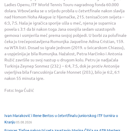
Ladies Openu, ITF World Tennis Touru nagradnog fonda 60.000
dolara. Vrbovčanka se u srijedu probila u četvrtfinale nakon slavlja
nad Nomom Noha Akague iz Njemačke, 215. tenisačicom svijeta –
6:3, 7:5. Naša je igračica sporije ušla u meč, njena je suparnica
povela s 3:1 da bi nakon toga Jana osvojila sedam uzastopnih
gemova i usmjerila meč prema svojoj pobjedi. U borbi za polufinale
čeka ju trećepostavljena Rumunjka Jaqueline Adina Cristian, 159.
na WTA listi. Dosad su igrale jednom (2019. u švicarskom Chiassu),
a uspješnija je bila Rumunjka. Nažalost, Petra Marčinko i Antonia
Ružić završile su svoj nastup u drugom kolu. Petru je nadjačala
Turkinja Zeynep Sonmez (232.) – 6:4, 7:5, dok je protiv Antonije
uvjerljiva bila Francuskinja Carole Monnet (203.), bilo je 6:2, 6:1
nakon 55 minuta igre.
Foto: Inga Ćužić
Ivan Maraković i Rene Bertos u četvrtfinalu juniorskog ITF turnira u
Kranju
05.08.2026
Frances Tiafoe nakon tri seta zaustavio Marina Čilića na ATP Masters