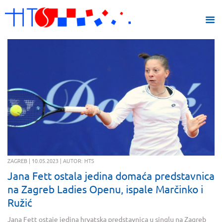
ZAGREB | 10.05.2023 | AUTOR: HTS
Jana Fett ostala jedina domaća predstavnica
na Zagreb Ladies Openu, ispale Marčinko i
Ružić
Jana Fett ostaje jedina hrvatska predstavnica u singlu na Zagreb