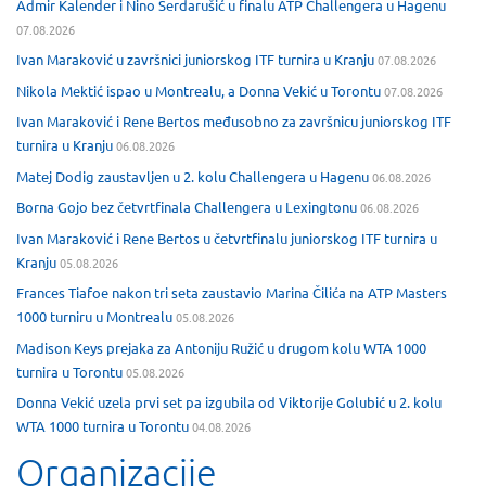
Admir Kalender i Nino Serdarušić u finalu ATP Challengera u Hagenu
07.08.2026
Ivan Maraković u završnici juniorskog ITF turnira u Kranju
07.08.2026
Nikola Mektić ispao u Montrealu, a Donna Vekić u Torontu
07.08.2026
Ivan Maraković i Rene Bertos međusobno za završnicu juniorskog ITF
turnira u Kranju
06.08.2026
Matej Dodig zaustavljen u 2. kolu Challengera u Hagenu
06.08.2026
Borna Gojo bez četvrtfinala Challengera u Lexingtonu
06.08.2026
Ivan Maraković i Rene Bertos u četvrtfinalu juniorskog ITF turnira u
Kranju
05.08.2026
Frances Tiafoe nakon tri seta zaustavio Marina Čilića na ATP Masters
1000 turniru u Montrealu
05.08.2026
Madison Keys prejaka za Antoniju Ružić u drugom kolu WTA 1000
turnira u Torontu
05.08.2026
Donna Vekić uzela prvi set pa izgubila od Viktorije Golubić u 2. kolu
WTA 1000 turnira u Torontu
04.08.2026
Organizacije