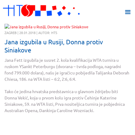
ZAGREB | 28.01.2018 | AUTOR: HTS
Jana izgubila u Rusiji, Donna protiv
Siniakove
Jana Fett izgubila je susret 2. kola kvalifikacija WTA turnira u
ruskom YSankt Peterburgu (dvorana – tvrda podloga, nagradni
fond 799.000 dolara), našu je igračicu pobijedila Talijanka Deborah
Chiesa, 186. na WTA listi – 6:2, 2:6, 6:4.
Tako će jedina hrvatska predstavnica u glavnom ždrijebu biti
Donna Vekić, koja u prvom kolu igra protiv Čehinje Katerine
Siniakove, 59. na WTA listi, Prva nositeljica turnira je pobjednica
Australian Opena, Dankinja Caroline Wozniacki.