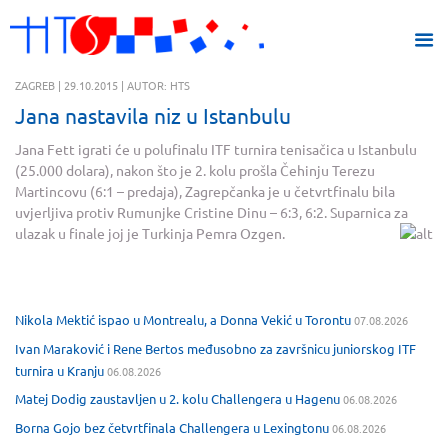
ZAGREB | 29.10.2015 | AUTOR: HTS
Jana nastavila niz u Istanbulu
Jana Fett igrati će u polufinalu ITF turnira tenisačica u Istanbulu
(25.000 dolara), nakon što je 2. kolu prošla Čehinju Terezu
Martincovu (6:1 – predaja), Zagrepčanka je u četvrtfinalu bila
uvjerljiva protiv Rumunjke Cristine Dinu – 6:3, 6:2. Suparnica za
ulazak u finale joj je Turkinja Pemra Ozgen.
Nikola Mektić ispao u Montrealu, a Donna Vekić u Torontu
07.08.2026
Ivan Maraković i Rene Bertos međusobno za završnicu juniorskog ITF
turnira u Kranju
06.08.2026
Matej Dodig zaustavljen u 2. kolu Challengera u Hagenu
06.08.2026
Borna Gojo bez četvrtfinala Challengera u Lexingtonu
06.08.2026