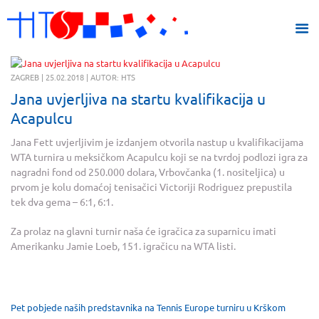
ZAGREB | 25.02.2018 | AUTOR: HTS
Jana uvjerljiva na startu kvalifikacija u
Acapulcu
Jana Fett uvjerljivim je izdanjem otvorila nastup u kvalifikacijama
WTA turnira u meksičkom Acapulcu koji se na tvrdoj podlozi igra za
nagradni fond od 250.000 dolara, Vrbovčanka (1. nositeljica) u
prvom je kolu domaćoj tenisačici Victoriji Rodriguez prepustila
tek dva gema – 6:1, 6:1.
Za prolaz na glavni turnir naša će igračica za suparnicu imati
Amerikanku Jamie Loeb, 151. igračicu na WTA listi.
Pet pobjede naših predstavnika na Tennis Europe turniru u Krškom