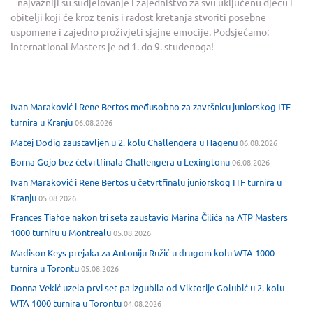
– najvažniji su sudjelovanje i zajedništvo za svu uključenu djecu i
obitelji koji će kroz tenis i radost kretanja stvoriti posebne
uspomene i zajedno proživjeti sjajne emocije. Podsjećamo:
International Masters je od 1. do 9. studenoga!
Ivan Maraković i Rene Bertos međusobno za završnicu juniorskog ITF
turnira u Kranju
06.08.2026
Matej Dodig zaustavljen u 2. kolu Challengera u Hagenu
06.08.2026
Borna Gojo bez četvrtfinala Challengera u Lexingtonu
06.08.2026
Ivan Maraković i Rene Bertos u četvrtfinalu juniorskog ITF turnira u
Kranju
05.08.2026
Frances Tiafoe nakon tri seta zaustavio Marina Čilića na ATP Masters
1000 turniru u Montrealu
05.08.2026
Madison Keys prejaka za Antoniju Ružić u drugom kolu WTA 1000
turnira u Torontu
05.08.2026
Donna Vekić uzela prvi set pa izgubila od Viktorije Golubić u 2. kolu
WTA 1000 turnira u Torontu
04.08.2026