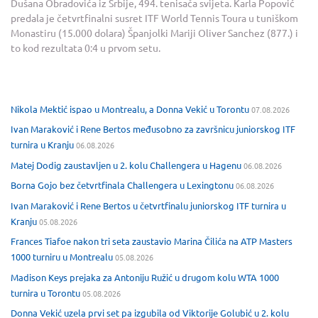
Dušana Obradovića iz Srbije, 494. tenisača svijeta. Karla Popović
predala je četvrtfinalni susret ITF World Tennis Toura u tuniškom
Monastiru (15.000 dolara) Španjolki Mariji Oliver Sanchez (877.) i
to kod rezultata 0:4 u prvom setu.
Nikola Mektić ispao u Montrealu, a Donna Vekić u Torontu
07.08.2026
Ivan Maraković i Rene Bertos međusobno za završnicu juniorskog ITF
turnira u Kranju
06.08.2026
Matej Dodig zaustavljen u 2. kolu Challengera u Hagenu
06.08.2026
Borna Gojo bez četvrtfinala Challengera u Lexingtonu
06.08.2026
Ivan Maraković i Rene Bertos u četvrtfinalu juniorskog ITF turnira u
Kranju
05.08.2026
Frances Tiafoe nakon tri seta zaustavio Marina Čilića na ATP Masters
1000 turniru u Montrealu
05.08.2026
Madison Keys prejaka za Antoniju Ružić u drugom kolu WTA 1000
turnira u Torontu
05.08.2026
Donna Vekić uzela prvi set pa izgubila od Viktorije Golubić u 2. kolu