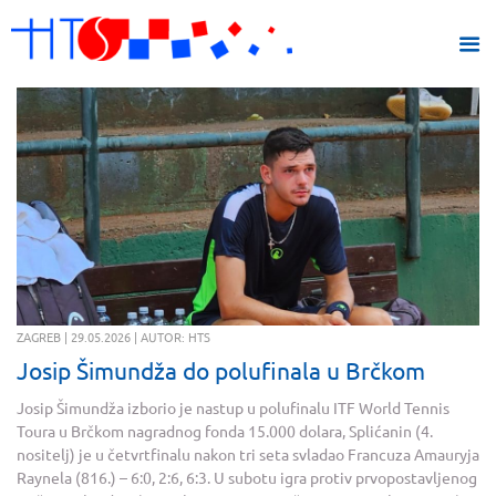
ZAGREB | 29.05.2026 | AUTOR: HTS
Josip Šimundža do polufinala u Brčkom
Josip Šimundža izborio je nastup u polufinalu ITF World Tennis
Toura u Brčkom nagradnog fonda 15.000 dolara, Splićanin (4.
nositelj) je u četvrtfinalu nakon tri seta svladao Francuza Amauryja
Raynela (816.) – 6:0, 2:6, 6:3. U subotu igra protiv prvopostavljenog