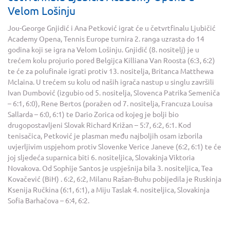
Velom Lošinju
Jou-George Gnjidić i Ana Petković igrat će u četvrtfinalu Ljubičić
Academy Opena, Tennis Europe turnira 2. ranga uzrasta do 14
godina koji se igra na Velom Lošinju. Gnjidić (8. nositelj) je u
trećem kolu projurio pored Belgijca Killiana Van Roosta (6:3, 6:2)
te će za polufinale igrati protiv 13. nositelja, Britanca Matthewa
Mclaina. U trećem su kolu od naših igrača nastup u singlu završili
Ivan Dumbović (izgubio od 5. nositelja, Slovenca Patrika Semeniča
– 6:1, 6:0), Rene Bertos (poražen od 7. nositelja, Francuza Louisa
Sallarda – 6:0, 6:1) te Dario Zorica od kojeg je bolji bio
drugopostavljeni Slovak Richard Križan – 5:7, 6:2, 6:1. Kod
tenisačica, Petković je plasman među najboljih osam izborila
uvjerljivim uspjehom protiv Slovenke Verice Janeve (6:2, 6:1) te će
joj sljedeća suparnica biti 6. nositeljica, Slovakinja Viktoria
Novakova. Od Sophije Santos je uspješnija bila 3. nositeljica, Tea
Kovačević (BiH) . 6:2, 6:2, Milanu Rašan-Buhu pobijedila je Ruskinja
Ksenija Ručkina (6:1, 6:1), a Miju Taslak 4. nositeljica, Slovakinja
Sofia Barhačova – 6:4, 6:2.