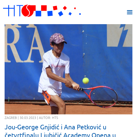
ZAGREB | 30.03.2023 | AUTOR: HTS
Jou-George Gnjidić i Ana Petković u
četvrtfinalu Ljubičić Academy Opena u