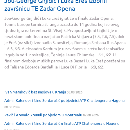
Jou-George Gnjidić i Luka Ereš izborili
završnicu TE Zadar Opena
Jou-George Gnjidić i Luka Ereš igrat će u finalu Zadar Opena,
Tennis Europe turnira 3. ranga uzrasta do 14 godina koji se ovog
tjedna igra na terenima ŠC Višnjik. Prvopostavljeni Gnjidić je u
hrvatskom polufinalu nadjačao Patricka Voljavca (7:5, 2:6, 7:5), dok
je Ereš (na slici) iznenadio 3. nositelja, Rumunja Serbana Rus Apana
– 6:3, 6:3. Aleksandra Kardum je u završnom susretu kod tenisačica
izgubila od 1. nositeljice, Čehinje Laure Chlumske – 6:1, 6:2. U
finalnom dvoboju muških parova Luka Basar i Luka Ereš poraženi su
od Talijana Edoarda Bardellija i Luce Di Florija – 6:0, 6:2.
Ivan Maraković bez naslova u Kranju
08.08.2026
Admir Kalender i Nino Serdarušić pobjednici ATP Challengera u Hagenu!
08.08.2026
Pavić i Arevalo krenuli pobjedom u Montrealu
07.08.2026
Admir Kalender i Nino Serdarušić u finalu ATP Challengera u Hagenu
07.08.2026