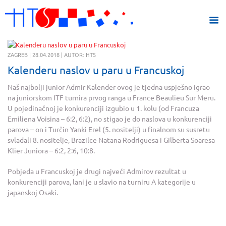
ZAGREB | 28.04.2018 | AUTOR: HTS
Kalenderu naslov u paru u Francuskoj
Naš najbolji junior Admir Kalender ovog je tjedna uspješno igrao
na juniorskom ITF turnira prvog ranga u France Beaulieu Sur Meru.
U pojedinačnoj je konkurenciji izgubio u 1. kolu (od Francuza
Emiliena Voisina – 6:2, 6:2), no stigao je do naslova u konkurenciji
parova – on i Turčin Yanki Erel (5. nositelji) u finalnom su susretu
svladali 8. nositelje, Brazilce Natana Rodriguesa i Gilberta Soaresa
Klier Juniora – 6:2, 2:6, 10:8.
Pobjeda u Francuskoj je drugi najveći Admirov rezultat u
konkurenciji parova, lani je u slavio na turniru A kategorije u
japanskoj Osaki.