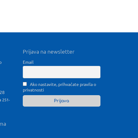
Prijava na newsletter
b
Email
Ako nastavite, prihvaćate pravila o
privatnosti
028
a 251-
ama