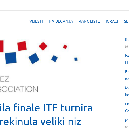
VIJESTI
NATJECANJA
RANG LISTE
IGRAČI
SE
Bo
06
Iv
IT
Fr
na
Ma
ko
la finale ITF turnira
Do
Go
rekinula veliki niz
Ma
04