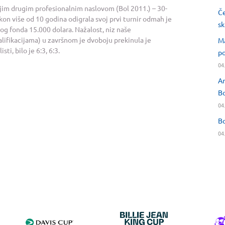
ojim drugim profesionalnim naslovom (Bol 2011.) – 30-
Če
n više od 10 godina odigrala svoj prvi turnir odmah je
sk
og fonda 15.000 dolara. Nažalost, niz naše
lifikacijama) u završnom je dvoboju prekinula je
Ma
ti, bilo je 6:3, 6:3.
po
04
An
Bo
04
Bo
04