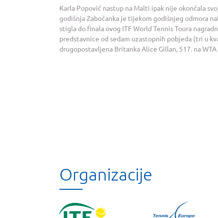
Karla Popović nastup na Malti ipak nije okončala sv
godišnja Zabočanka je tijekom godišnjeg odmora nako
stigla do finala ovog ITF World Tennis Toura nagradn
predstavnice od sedam uzastopnih pobjeda (tri u kva
drugopostavljena Britanka Alice Gillan, 517. na WTA lis
Organizacije