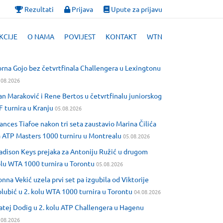
Rezultati
Prijava
Upute za prijavu
KCIJE
O NAMA
POVIJEST
KONTAKT
WTN
rna Gojo bez četvrtfinala Challengera u Lexingtonu
.08.2026
an Maraković i Rene Bertos u četvrtfinalu juniorskog
F turnira u Kranju
05.08.2026
ances Tiafoe nakon tri seta zaustavio Marina Čilića
 ATP Masters 1000 turniru u Montrealu
05.08.2026
dison Keys prejaka za Antoniju Ružić u drugom
lu WTA 1000 turnira u Torontu
05.08.2026
nna Vekić uzela prvi set pa izgubila od Viktorije
lubić u 2. kolu WTA 1000 turnira u Torontu
04.08.2026
tej Dodig u 2. kolu ATP Challengera u Hagenu
.08.2026