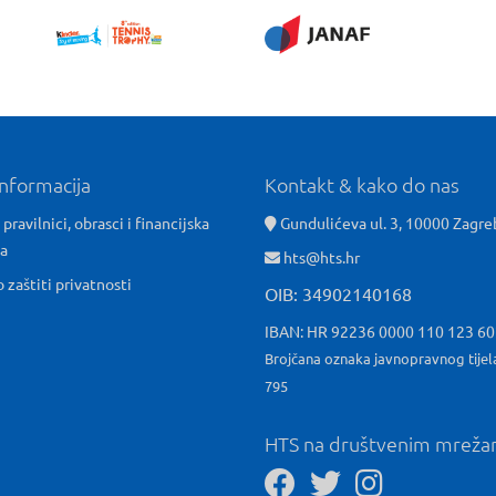
informacija
Kontakt & kako do nas
 pravilnici, obrasci i financijska
Gundulićeva ul. 3, 10000 Zagre
ća
hts@hts.hr
o zaštiti privatnosti
OIB: 34902140168
IBAN: HR 92236 0000 110 123 6
Brojčana oznaka javnopravnog tijel
795
HTS na društvenim mrež