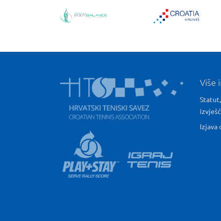
Više 
Statut,
izvješ
Izjava 