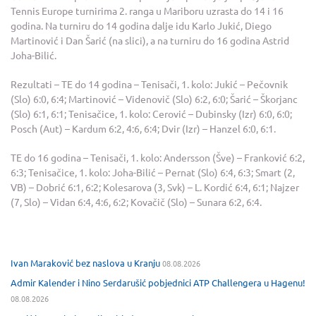
Tennis Europe turnirima 2. ranga u Mariboru uzrasta do 14 i 16
godina. Na turniru do 14 godina dalje idu Karlo Jukić, Diego
Martinović i Dan Šarić (na slici), a na turniru do 16 godina Astrid
Joha-Bilić.
Rezultati – TE do 14 godina – Tenisači, 1. kolo: Jukić – Pečovnik
(Slo) 6:0, 6:4; Martinović – Videnovič (Slo) 6:2, 6:0; Šarić – Škorjanc
(Slo) 6:1, 6:1; Tenisačice, 1. kolo: Cerović – Dubinsky (Izr) 6:0, 6:0;
Posch (Aut) – Kardum 6:2, 4:6, 6:4; Dvir (Izr) – Hanzel 6:0, 6:1.
TE do 16 godina – Tenisači, 1. kolo: Andersson (Šve) – Franković 6:2,
6:3; Tenisačice, 1. kolo: Joha-Bilić – Pernat (Slo) 6:4, 6:3; Smart (2,
VB) – Dobrić 6:1, 6:2; Kolesarova (3, Svk) – L. Kordić 6:4, 6:1; Najzer
(7, Slo) – Vidan 6:4, 4:6, 6:2; Kovačič (Slo) – Sunara 6:2, 6:4.
Ivan Maraković bez naslova u Kranju
08.08.2026
Admir Kalender i Nino Serdarušić pobjednici ATP Challengera u Hagenu!
08.08.2026