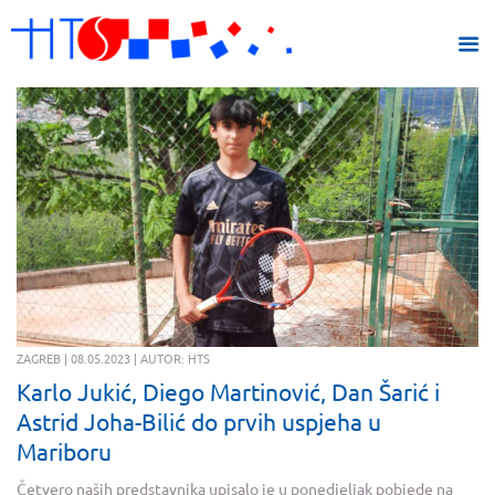
ZAGREB | 08.05.2023 | AUTOR: HTS
Karlo Jukić, Diego Martinović, Dan Šarić i
Astrid Joha-Bilić do prvih uspjeha u
Mariboru
Četvero naših predstavnika upisalo je u ponedjeljak pobjede na