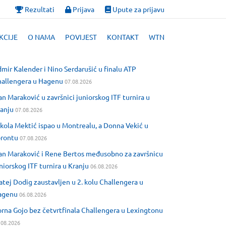
Rezultati
Prijava
Upute za prijavu
KCIJE
O NAMA
POVIJEST
KONTAKT
WTN
mir Kalender i Nino Serdarušić u finalu ATP
allengera u Hagenu
07.08.2026
an Maraković u završnici juniorskog ITF turnira u
anju
07.08.2026
kola Mektić ispao u Montrealu, a Donna Vekić u
orontu
07.08.2026
an Maraković i Rene Bertos međusobno za završnicu
niorskog ITF turnira u Kranju
06.08.2026
tej Dodig zaustavljen u 2. kolu Challengera u
agenu
06.08.2026
rna Gojo bez četvrtfinala Challengera u Lexingtonu
.08.2026