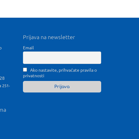
Prijava na newsletter
b
Email
Ako nastavite, prihvaćate pravila o
privatnosti
028
a 251-
ama