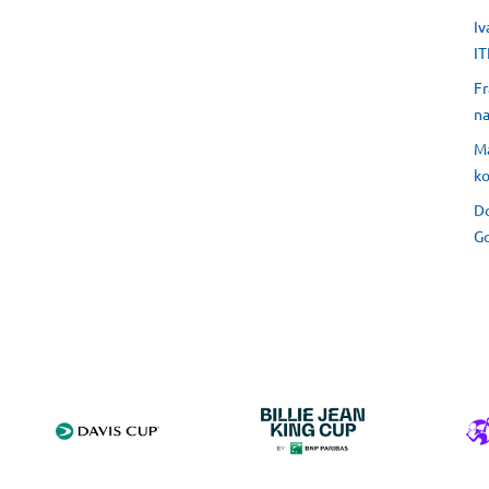
Iv
IT
Fr
na
Ma
ko
Do
Go