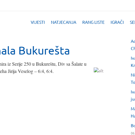
VIJESTI
NATJECANJA
RANG LISTE
IGRAČI
SE
Ad
nala Bukurešta
Ch
Iv
nira iz Serije 250 u Bukureštu, Div sa Šalate u
Kr
eha Jirija Veselog – 6:4, 6:4.
Ni
T
Iv
ju
Ma
H
Bo
06