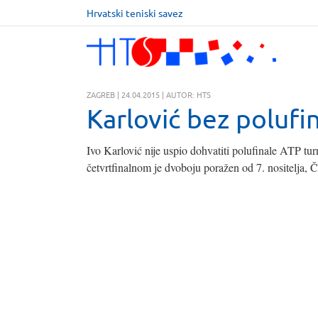
Hrvatski teniski savez
ZAGREB | 24.04.2015 | AUTOR: HTS
Karlović bez polufi
Ivo Karlović nije uspio dohvatiti polufinale ATP tur
četvrtfinalnom je dvo
bo
ju poražen od 7. nositelja, Č