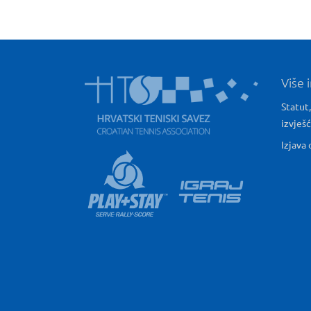
Više 
Statut,
izvješ
Izjava 