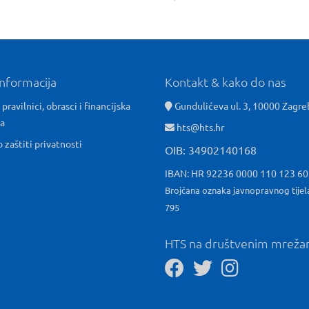
informacija
Kontakt & kako do nas
 pravilnici, obrasci i financijska
Gundulićeva ul. 3, 10000 Zagre
ća
hts@hts.hr
o zaštiti privatnosti
OIB: 34902140168
IBAN: HR 92236 0000 110 123 6
Brojčana oznaka javnopravnog tijel
795
HTS na društvenim mrež