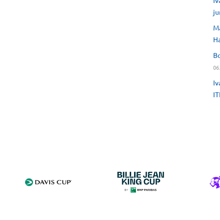
Iv
ju
Ma
H
Bo
06
Iv
IT