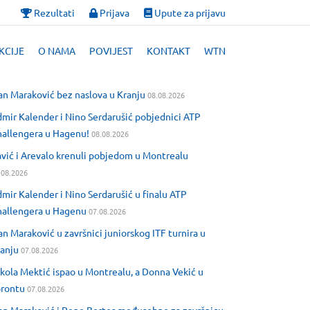
Rezultati
Prijava
Upute za prijavu
KCIJE
O NAMA
POVIJEST
KONTAKT
WTN
an Maraković bez naslova u Kranju
08.08.2026
mir Kalender i Nino Serdarušić pobjednici ATP
allengera u Hagenu!
08.08.2026
vić i Arevalo krenuli pobjedom u Montrealu
.08.2026
mir Kalender i Nino Serdarušić u finalu ATP
allengera u Hagenu
07.08.2026
an Maraković u završnici juniorskog ITF turnira u
anju
07.08.2026
kola Mektić ispao u Montrealu, a Donna Vekić u
orontu
07.08.2026