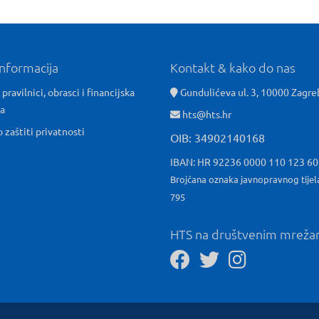
informacija
Kontakt & kako do nas
 pravilnici, obrasci i financijska
Gundulićeva ul. 3, 10000 Zagre
ća
hts@hts.hr
o zaštiti privatnosti
OIB: 34902140168
IBAN: HR 92236 0000 110 123 6
Brojčana oznaka javnopravnog tijel
795
HTS na društvenim mrež