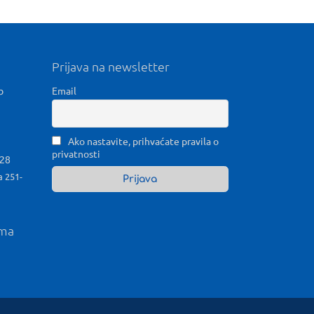
Prijava na newsletter
b
Email
Ako nastavite, prihvaćate pravila o
privatnosti
028
a 251-
ama