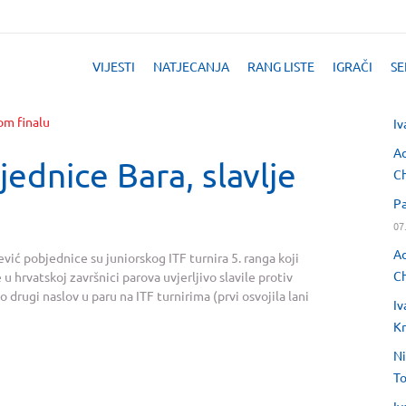
VIJESTI
NATJECANJA
RANG LISTE
IGRAČI
SE
Iv
Ad
jednice Bara, slavlje
Ch
Pa
07
Ad
ević pobjednice su juniorskog ITF turnira 5. ranga koji
Ch
u hrvatskoj završnici parova uvjerljivo slavile protiv
o drugi naslov u paru na ITF turnirima (prvi osvojila lani
Iv
Kr
Ni
T