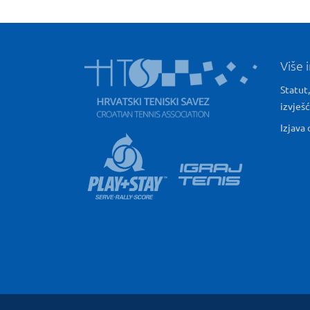
Više 
Statut,
izvješ
Izjava 