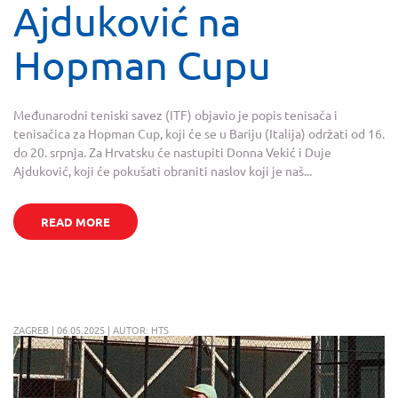
Ajduković na
Hopman Cupu
Međunarodni teniski savez (ITF) objavio je popis tenisača i
tenisačica za Hopman Cup, koji će se u Bariju (Italija) održati od 16.
do 20. srpnja. Za Hrvatsku će nastupiti Donna Vekić i Duje
Ajduković, koji će pokušati obraniti naslov koji je naš...
READ MORE
ZAGREB | 06.05.2025 | AUTOR: HTS