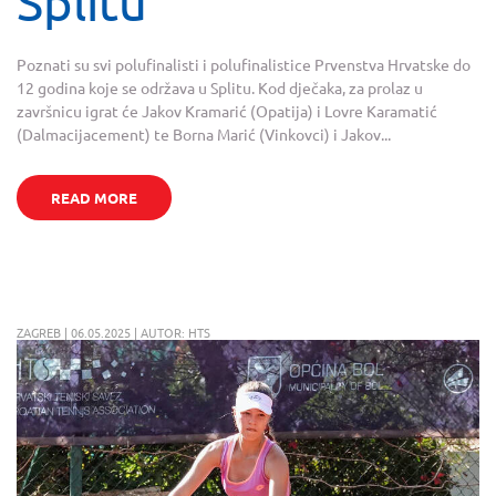
Splitu
Poznati su svi polufinalisti i polufinalistice Prvenstva Hrvatske do
12 godina koje se održava u Splitu. Kod dječaka, za prolaz u
završnicu igrat će Jakov Kramarić (Opatija) i Lovre Karamatić
(Dalmacijacement) te Borna Marić (Vinkovci) i Jakov...
READ MORE
ZAGREB | 06.05.2025 | AUTOR: HTS