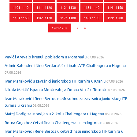
1101-1110
1111-1120
1121-1130
1131-1140
1141-1150
1151-1160
1161-1170
1171-1180
1181-1190
1191-1200
1201-1202
Pavić i Arevalo krenuli pobjedom u Montrealu
07.08.2026
Admir Kalender i Nino Serdarušić u finalu ATP Challengera u Hagenu
07.08.2026
Ivan Maraković u završnici juniorskog ITF turnira u Kranju
07.08.2026
Nikola Mektić ispao u Montrealu, a Donna Vekić u Torontu
07.08.2026
Ivan Maraković i Rene Bertos međusobno za završnicu juniorskog ITF
turnira u Kranju
06.08.2026
Matej Dodig zaustavljen u 2. kolu Challengera u Hagenu
06.08.2026
Borna Gojo bez četvrtfinala Challengera u Lexingtonu
06.08.2026
Ivan Maraković i Rene Bertos u četvrtfinalu juniorskog ITF turnira u