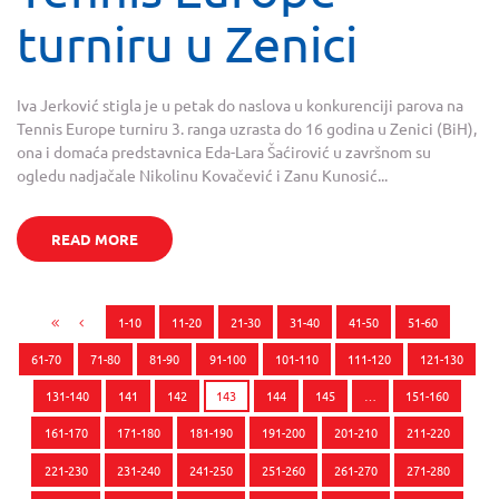
turniru u Zenici
Iva Jerković stigla je u petak do naslova u konkurenciji parova na
Tennis Europe turniru 3. ranga uzrasta do 16 godina u Zenici (BiH),
ona i domaća predstavnica Eda-Lara Šaćirović u završnom su
ogledu nadjačale Nikolinu Kovačević i Zanu Kunosić...
READ MORE
1-10
11-20
21-30
31-40
41-50
51-60
61-70
71-80
81-90
91-100
101-110
111-120
121-130
131-140
141
142
143
144
145
…
151-160
161-170
171-180
181-190
191-200
201-210
211-220
221-230
231-240
241-250
251-260
261-270
271-280