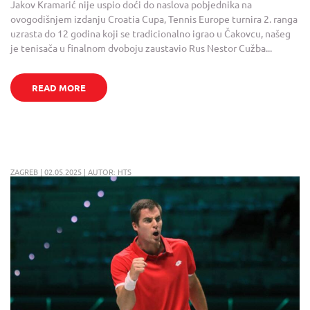
Jakov Kramarić nije uspio doći do naslova pobjednika na
ovogodišnjem izdanju Croatia Cupa, Tennis Europe turnira 2. ranga
uzrasta do 12 godina koji se tradicionalno igrao u Čakovcu, našeg
je tenisača u finalnom dvoboju zaustavio Rus Nestor Cužba...
READ MORE
ZAGREB | 02.05.2025 | AUTOR: HTS