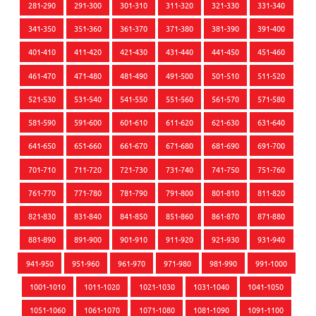
281-290
291-300
301-310
311-320
321-330
331-340
341-350
351-360
361-370
371-380
381-390
391-400
401-410
411-420
421-430
431-440
441-450
451-460
461-470
471-480
481-490
491-500
501-510
511-520
521-530
531-540
541-550
551-560
561-570
571-580
581-590
591-600
601-610
611-620
621-630
631-640
641-650
651-660
661-670
671-680
681-690
691-700
701-710
711-720
721-730
731-740
741-750
751-760
761-770
771-780
781-790
791-800
801-810
811-820
821-830
831-840
841-850
851-860
861-870
871-880
881-890
891-900
901-910
911-920
921-930
931-940
941-950
951-960
961-970
971-980
981-990
991-1000
1001-1010
1011-1020
1021-1030
1031-1040
1041-1050
1051-1060
1061-1070
1071-1080
1081-1090
1091-1100