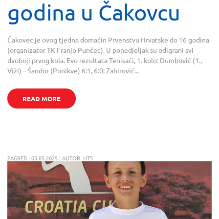
godina u Čakovcu
Čakovec je ovog tjedna domaćin Prvenstvu Hrvatske do 16 godina
(organizator TK Franjo Punčec). U ponedjeljak su odigrani svi
dvoboji prvog kola. Evo rezultata Tenisači, 1. kolo: Dumbović (1.,
Viži) – Šandor (Ponikve) 6:1, 6:0; Zahirović...
READ MORE
ZAGREB | 05.05.2025 | AUTOR: HTS