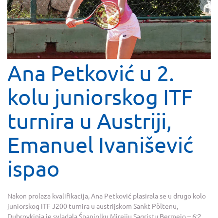
Ana Petković u 2.
kolu juniorskog ITF
turnira u Austriji,
Emanuel Ivanišević
ispao
Nakon prolaza kvalifikacija, Ana Petković plasirala se u drugo kolo
juniorskog ITF J200 turnira u austrijskom Sankt Pöltenu,
Dubrovkinja je svladala Španjolku Mireiju Sagristu Bermejo – 6:2,