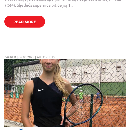
7:6(4). Sljedeća suparnica bit će joj 1...
READ MORE
ZAGREB | 06.05.2025 | AUTOR: HTS