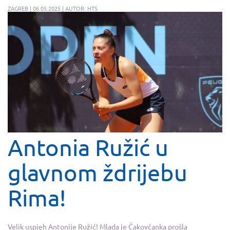
ZAGREB | 06.05.2025 | AUTOR: HTS
Antonia Ružić u
glavnom ždrijebu
Rima!
Velik uspjeh Antonije Ružić! Mlada je Čakovčanka prošla