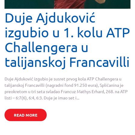
Duje Ajduković
izgubio u 1. kolu ATP
Challengera u
talijanskoj Francavilli
Duje Ajduković izgubio je susret prvog kola ATP Challengera u
talijanskoj Francavilli (nagradni fond 91.250 eura), Splićanina je
preokretom u tri seta svladao Francuz Mathys Erhard, 268. na ATP
listi – 6:7(6), 6:4, 6:3. Duje je imao set i...
READ MORE