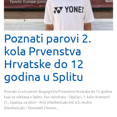
Poznati parovi 2.
kola Prvenstva
Hrvatske do 12
godina u Splitu
Poznati su svi parovi drugog kola Prvenstva Hrvatske do 12 godina
koje se održava u Splitu. Evo rezultata – Dječaci, 1. kolo: Kramarić
(1., Opatija, na slici) – Križ (Medveščak) 6:0, 6:2; Andrić
(Medveščak) – Damašek (Tennis...