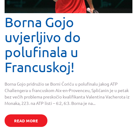
Borna Gojo
uvjerljivo do
polufinala u
Francuskoj!
Borna Gojo pridružio se Borni Ćoriću u polufinalu jakog ATP
Challengera u francuskom Aix-en-Provenceu, Splićanin je u petak
bez većih problema preskočio kvalifikanta Valentina Vacherota iz
Monaka, 223. na ATP listi – 6:2, 6:3. Borna je na...
READ MORE