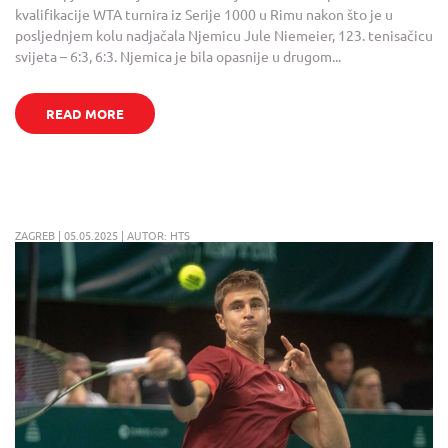
kvalifikacije WTA turnira iz Serije 1000 u Rimu nakon što je u
posljednjem kolu nadjačala Njemicu Jule Niemeier, 123. tenisačicu
svijeta – 6:3, 6:3. Njemica je bila opasnije u drugom...
READ MORE
ZAGREB | 05.05.2025 | AUTOR: HTS