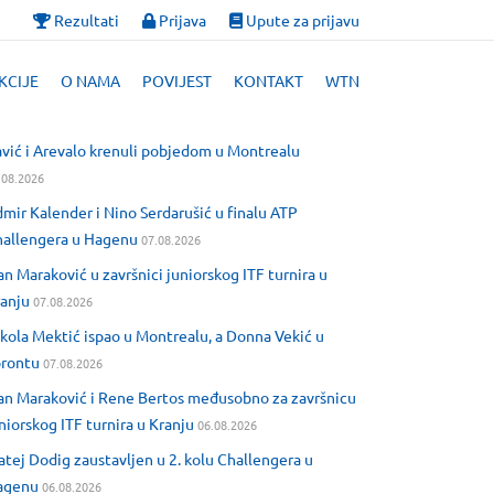
Rezultati
Prijava
Upute za prijavu
KCIJE
O NAMA
POVIJEST
KONTAKT
WTN
vić i Arevalo krenuli pobjedom u Montrealu
.08.2026
mir Kalender i Nino Serdarušić u finalu ATP
allengera u Hagenu
07.08.2026
an Maraković u završnici juniorskog ITF turnira u
anju
07.08.2026
kola Mektić ispao u Montrealu, a Donna Vekić u
orontu
07.08.2026
an Maraković i Rene Bertos međusobno za završnicu
niorskog ITF turnira u Kranju
06.08.2026
tej Dodig zaustavljen u 2. kolu Challengera u
agenu
06.08.2026