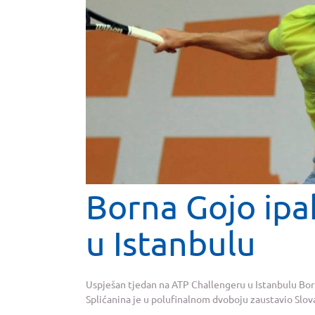
Borna Gojo ipa
u Istanbulu
Uspješan tjedan na ATP Challengeru u Istanbulu Born
Splićanina je u polufinalnom dvoboju zaustavio Slovak 