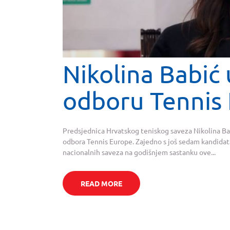
Nikolina Babić
odboru Tennis
Predsjednica Hrvatskog teniskog saveza Nikolina Ba
odbora Tennis Europe. Zajedno s još sedam kandidata 
nacionalnih saveza na godišnjem sastanku ove...
READ MORE