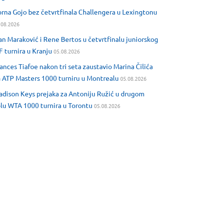
rna Gojo bez četvrtfinala Challengera u Lexingtonu
.08.2026
an Maraković i Rene Bertos u četvrtfinalu juniorskog
F turnira u Kranju
05.08.2026
ances Tiafoe nakon tri seta zaustavio Marina Čilića
 ATP Masters 1000 turniru u Montrealu
05.08.2026
dison Keys prejaka za Antoniju Ružić u drugom
lu WTA 1000 turnira u Torontu
05.08.2026