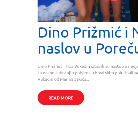
Dino Prižmić i
naslov u Poreč
Dino Prižmić i Noa Vukadin izborili su nastup u nedje
to nakon subotnjih pobjeda u hrvatskim polufinalima. 
Vukadin od Marina Jakića...
READ MORE