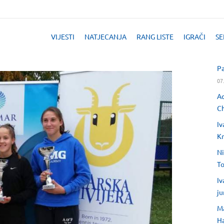
VIJESTI
NATJECANJA
RANG LISTE
IGRAČI
SE
Pa
07
Ad
Ch
Iv
Kr
Ni
T
Iv
ju
Ma
H