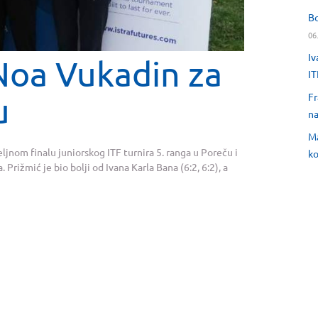
Bo
06
Iv
 Noa Vukadin za
IT
u
Fr
na
Ma
ljnom finalu juniorskog ITF turnira 5. ranga u Poreču i
ko
Prižmić je bio bolji od Ivana Karla Bana (6:2, 6:2), a