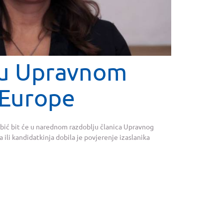
 u Upravnom
 Europe
bić bit će u narednom razdoblju članica Upravnog
ili kandidatkinja dobila je povjerenje izaslanika