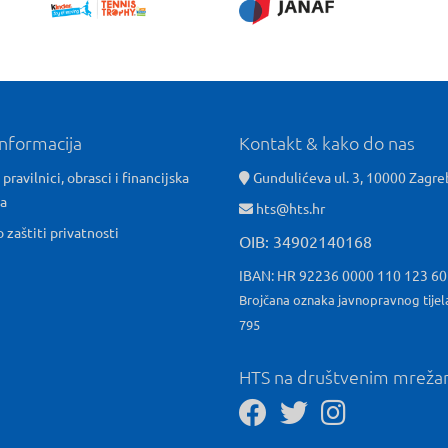
informacija
Kontakt & kako do nas
 pravilnici, obrasci i financijska
Gundulićeva ul. 3, 10000 Zagre
ća
hts@hts.hr
o zaštiti privatnosti
OIB: 34902140168
IBAN: HR 92236 0000 110 123 6
Brojčana oznaka javnopravnog tijel
795
HTS na društvenim mrež