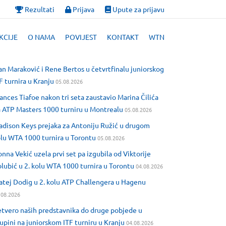
Rezultati
Prijava
Upute za prijavu
KCIJE
O NAMA
POVIJEST
KONTAKT
WTN
an Maraković i Rene Bertos u četvrtfinalu juniorskog
F turnira u Kranju
05.08.2026
ances Tiafoe nakon tri seta zaustavio Marina Čilića
 ATP Masters 1000 turniru u Montrealu
05.08.2026
dison Keys prejaka za Antoniju Ružić u drugom
lu WTA 1000 turnira u Torontu
05.08.2026
nna Vekić uzela prvi set pa izgubila od Viktorije
lubić u 2. kolu WTA 1000 turnira u Torontu
04.08.2026
tej Dodig u 2. kolu ATP Challengera u Hagenu
.08.2026
tvero naših predstavnika do druge pobjede u
upini na juniorskom ITF turniru u Kranju
04.08.2026