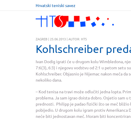
Hrvatski teniski savez
ZAGREB | 25.06.2013 | AUTOR: HTS
Kohlschreiber pre
Ivan Dodig igrati će u drugom kolu Wimbledona, njem
7:6(3), 6:3) i njegovu
vodstvu od 2:1 u petom setu sus
Kohlschreiber. Objasnio je Nijemac nakon meča da se 
nekoliko dana.
– Kod tenisa na travi može odlučiti jedna lopta. Pri
problema. Ja sam igrao doista dobro. Osjetio sam u t
prednosti. Philipp je padao fizički što se meč bližio k
pobijedio. U drugom kolu igram protiv Amerikanca De
neće biti jednostavan meč. Moram biti koncentriran n