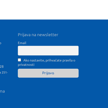
Prijava na newsletter
b
Email
Ako nastavite, prihvaćate pravila o
privatnosti
028
a 251-
ama