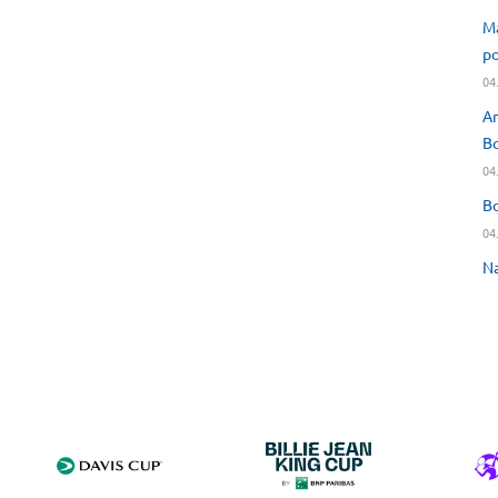
Ma
po
04
An
Bo
04
Bo
04
Na