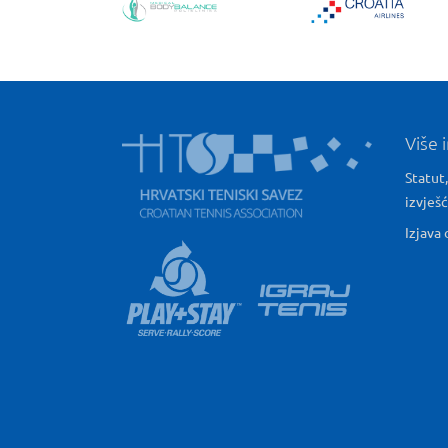
Više 
Statut,
izvješ
Izjava 