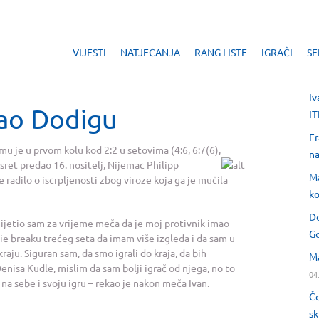
VIJESTI
NATJECANJA
RANG LISTE
IGRAČI
SE
Iv
dao Dodigu
IT
Fr
u je u prvom kolu kod 2:2 u setovima (4:6, 6:7(6),
na
ret predao 16. nositelj, Nijemac Philipp
Ma
radilo o iscrpljenosti zbog viroze koja ga je mučila
ko
Do
mijetio sam za vrijeme meča da je moj protivnik imao
Go
ie breaku trećeg seta da imam više izgleda i da sam u
raju. Siguran sam, da smo igrali do kraja, da bih
Ma
nisa Kudle, mislim da sam bolji igrač od njega, no to
04
a sebe i svoju igru – rekao je nakon meča Ivan.
Če
sk