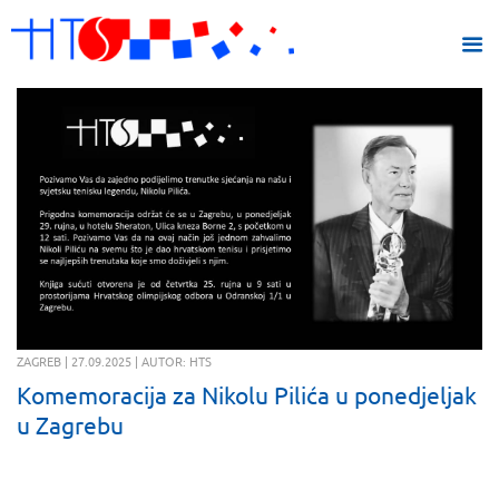
ZAGREB | 27.09.2025 | AUTOR: HTS
Komemoracija za Nikolu Pilića u ponedjeljak
u Zagrebu